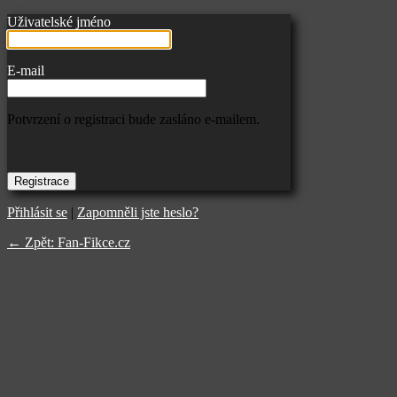
Uživatelské jméno
E-mail
Potvrzení o registraci bude zasláno e-mailem.
Přihlásit se
|
Zapomněli jste heslo?
← Zpět: Fan-Fikce.cz