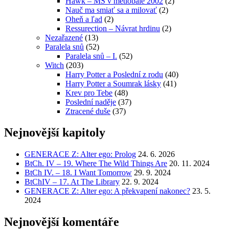
Hawk – MS v metlobale 2002
(2)
Nauč ma smiať sa a milovať
(2)
Oheň a ľad
(2)
Ressurection – Návrat hrdinu
(2)
Nezařazené
(13)
Paralela snů
(52)
Paralela snů – I.
(52)
Witch
(203)
Harry Potter a Poslední z rodu
(40)
Harry Potter a Soumrak lásky
(41)
Krev pro Tebe
(48)
Poslední naděje
(37)
Ztracené duše
(37)
Nejnovější kapitoly
GENERACE Z: Alter ego: Prolog
24. 6. 2026
BtCh. IV – 19. Where The Wild Things Are
20. 11. 2024
BtCh IV. – 18. I Want Tomorrow
29. 9. 2024
BtChIV – 17. At The Library
22. 9. 2024
GENERACE Z: Alter ego: A překvapení nakonec?
23. 5.
2024
Nejnovější komentáře