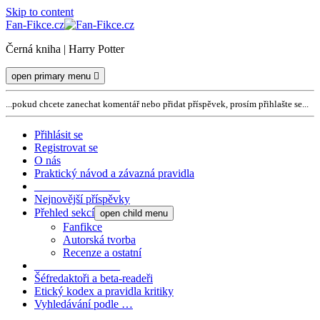
Skip to content
Fan-Fikce.cz
Černá kniha | Harry Potter
open primary menu
...pokud chcete zanechat komentář nebo přidat příspěvek, prosím přihlašte se...
Přihlásit se
Registrovat se
O nás
Praktický návod a závazná pravidla
_______________
Nejnovější příspěvky
Přehled sekcí
open child menu
Fanfikce
Autorská tvorba
Recenze a ostatní
_______________
Šéfredaktoři a beta-readeři
Etický kodex a pravidla kritiky
Vyhledávání podle …