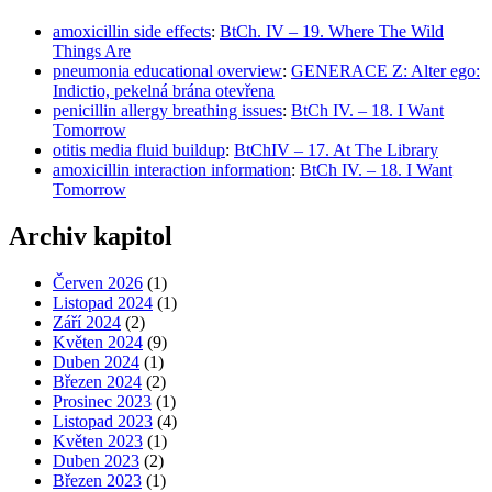
amoxicillin side effects
:
BtCh. IV – 19. Where The Wild
Things Are
pneumonia educational overview
:
GENERACE Z: Alter ego:
Indictio, pekelná brána otevřena
penicillin allergy breathing issues
:
BtCh IV. – 18. I Want
Tomorrow
otitis media fluid buildup
:
BtChIV – 17. At The Library
amoxicillin interaction information
:
BtCh IV. – 18. I Want
Tomorrow
Archiv kapitol
Červen 2026
(1)
Listopad 2024
(1)
Září 2024
(2)
Květen 2024
(9)
Duben 2024
(1)
Březen 2024
(2)
Prosinec 2023
(1)
Listopad 2023
(4)
Květen 2023
(1)
Duben 2023
(2)
Březen 2023
(1)