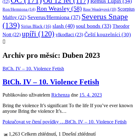
OC
(171)
Od 12 let
(117)
Remus Lupin
(34)
(12)
Ron Weasley
(58)
Scorpius
Ron/Hermiona
(14)
Rose Weasleyová
(10)
Severus Snape
Severus/Hermiona
(37)
Malfoy
(22)
(139)
slash
(40)
soul bonds
(33)
Theodor
Sirius Black
(16)
upíři
(120)
Čeští kouzelníci
(30)
Nott
(22)
vlkodlaci
(23)
Archiv pro měsíc: Duben 2023
BtCh. IV – 10. Violence Fetish
BtCh. IV – 10. Violence Fetish
Publikováno uživatelem
Richenza
dne
15. 4. 2023
Bring the violence It’s significant To the life If you’ve ever known
anyone Bring the violence It’s…
Pokračovat ve čtení povídky …
BtCh. IV – 10. Violence Fetish
1,263 Celkem zhlédnutí, 1 Dnešní zhlédnutí