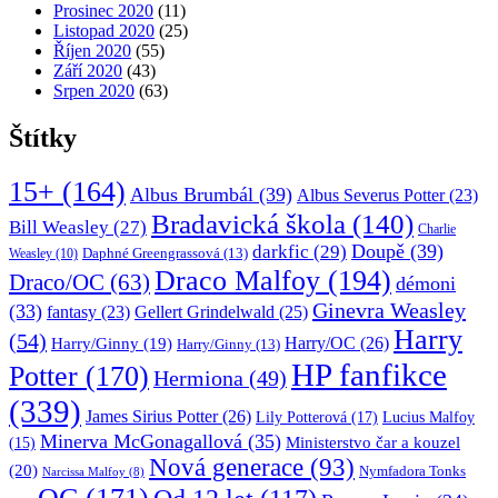
Prosinec 2020
(11)
Listopad 2020
(25)
Říjen 2020
(55)
Září 2020
(43)
Srpen 2020
(63)
Štítky
15+
(164)
Albus Brumbál
(39)
Albus Severus Potter
(23)
Bradavická škola
(140)
Bill Weasley
(27)
Charlie
Doupě
(39)
darkfic
(29)
Daphné Greengrassová
(13)
Weasley
(10)
Draco Malfoy
(194)
Draco/OC
(63)
démoni
Ginevra Weasley
(33)
fantasy
(23)
Gellert Grindelwald
(25)
Harry
(54)
Harry/OC
(26)
Harry/Ginny
(19)
Harry/Ginny
(13)
HP fanfikce
Potter
(170)
Hermiona
(49)
(339)
James Sirius Potter
(26)
Lily Potterová
(17)
Lucius Malfoy
Minerva McGonagallová
(35)
Ministerstvo čar a kouzel
(15)
Nová generace
(93)
(20)
Nymfadora Tonks
Narcissa Malfoy
(8)