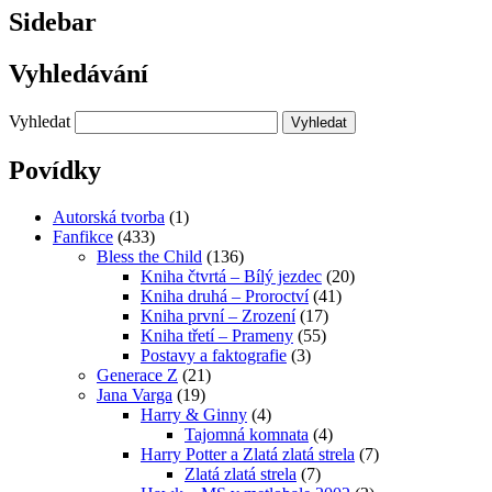
Sidebar
Vyhledávání
Vyhledat
Povídky
Autorská tvorba
(1)
Fanfikce
(433)
Bless the Child
(136)
Kniha čtvrtá – Bílý jezdec
(20)
Kniha druhá – Proroctví
(41)
Kniha první – Zrození
(17)
Kniha třetí – Prameny
(55)
Postavy a faktografie
(3)
Generace Z
(21)
Jana Varga
(19)
Harry & Ginny
(4)
Tajomná komnata
(4)
Harry Potter a Zlatá zlatá strela
(7)
Zlatá zlatá strela
(7)