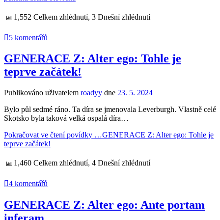
1,552 Celkem zhlédnutí, 3 Dnešní zhlédnutí
5 komentářů
GENERACE Z: Alter ego: Tohle je
teprve začátek!
Publikováno uživatelem
roadyy
dne
23. 5. 2024
Bylo půl sedmé ráno. Ta díra se jmenovala Leverburgh. Vlastně celé
Skotsko byla taková velká ospalá díra…
Pokračovat ve čtení povídky …
GENERACE Z: Alter ego: Tohle je
teprve začátek!
1,460 Celkem zhlédnutí, 4 Dnešní zhlédnutí
4 komentářů
GENERACE Z: Alter ego: Ante portam
inferam