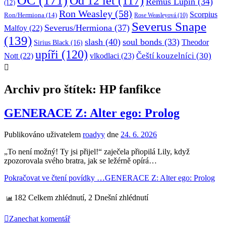
OC
(171)
Od 12 let
(117)
Remus Lupin
(34)
(12)
Ron Weasley
(58)
Scorpius
Ron/Hermiona
(14)
Rose Weasleyová
(10)
Severus Snape
Severus/Hermiona
(37)
Malfoy
(22)
(139)
slash
(40)
soul bonds
(33)
Theodor
Sirius Black
(16)
upíři
(120)
Čeští kouzelníci
(30)
Nott
(22)
vlkodlaci
(23)
Archiv pro štítek: HP fanfikce
GENERACE Z: Alter ego: Prolog
Publikováno uživatelem
roadyy
dne
24. 6. 2026
„To není možný! Ty jsi přijel!“ zaječela přiopilá Lily, když
zpozorovala svého bratra, jak se ležérně opírá…
Pokračovat ve čtení povídky …
GENERACE Z: Alter ego: Prolog
182 Celkem zhlédnutí, 2 Dnešní zhlédnutí
Zanechat komentář