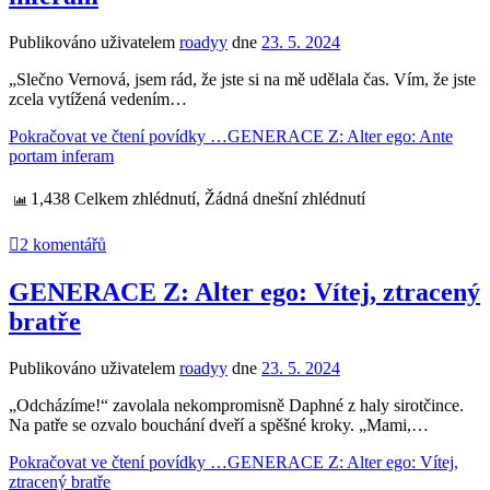
Publikováno uživatelem
roadyy
dne
23. 5. 2024
„Slečno Vernová, jsem rád, že jste si na mě udělala čas. Vím, že jste
zcela vytížená vedením…
Pokračovat ve čtení povídky …
GENERACE Z: Alter ego: Ante
portam inferam
1,438 Celkem zhlédnutí, Žádná dnešní zhlédnutí
2 komentářů
GENERACE Z: Alter ego: Vítej, ztracený
bratře
Publikováno uživatelem
roadyy
dne
23. 5. 2024
„Odcházíme!“ zavolala nekompromisně Daphné z haly sirotčince.
Na patře se ozvalo bouchání dveří a spěšné kroky. „Mami,…
Pokračovat ve čtení povídky …
GENERACE Z: Alter ego: Vítej,
ztracený bratře