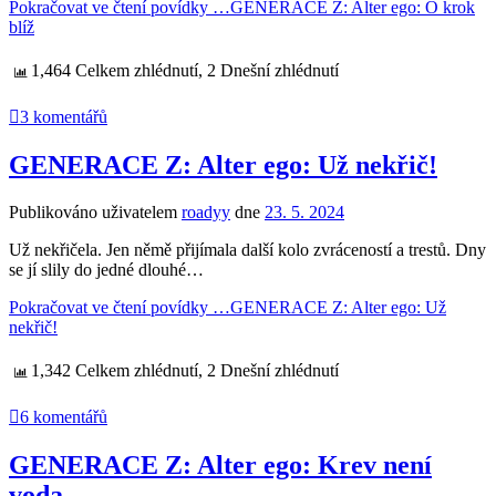
Pokračovat ve čtení povídky …
GENERACE Z: Alter ego: O krok
blíž
1,464 Celkem zhlédnutí, 2 Dnešní zhlédnutí
3 komentářů
GENERACE Z: Alter ego: Už nekřič!
Publikováno uživatelem
roadyy
dne
23. 5. 2024
Už nekřičela. Jen němě přijímala další kolo zvráceností a trestů. Dny
se jí slily do jedné dlouhé…
Pokračovat ve čtení povídky …
GENERACE Z: Alter ego: Už
nekřič!
1,342 Celkem zhlédnutí, 2 Dnešní zhlédnutí
6 komentářů
GENERACE Z: Alter ego: Krev není
voda