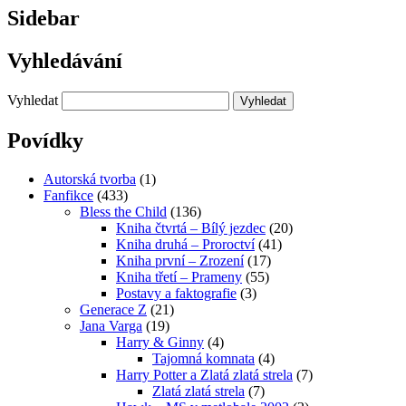
Sidebar
Vyhledávání
Vyhledat
Povídky
Autorská tvorba
(1)
Fanfikce
(433)
Bless the Child
(136)
Kniha čtvrtá – Bílý jezdec
(20)
Kniha druhá – Proroctví
(41)
Kniha první – Zrození
(17)
Kniha třetí – Prameny
(55)
Postavy a faktografie
(3)
Generace Z
(21)
Jana Varga
(19)
Harry & Ginny
(4)
Tajomná komnata
(4)
Harry Potter a Zlatá zlatá strela
(7)
Zlatá zlatá strela
(7)