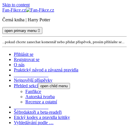
Skip to content
Fan-Fikce.cz
Černá kniha | Harry Potter
open primary menu
...pokud chcete zanechat komentář nebo přidat příspěvek, prosím přihlašte se...
Přihlásit se
Registrovat se
O nás
Praktický návod a závazná pravidla
_______________
Nejnovější příspěvky
Přehled sekcí
open child menu
Fanfikce
Autorská tvorba
Recenze a ostatní
_______________
Šéfredaktoři a beta-readeři
Etický kodex a pravidla kritiky
Vyhledávání podle …