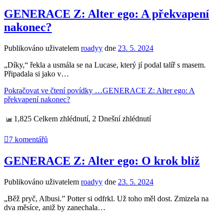
GENERACE Z: Alter ego: A překvapení
nakonec?
Publikováno uživatelem
roadyy
dne
23. 5. 2024
„Díky,“ řekla a usmála se na Lucase, který jí podal talíř s masem.
Připadala si jako v…
Pokračovat ve čtení povídky …
GENERACE Z: Alter ego: A
překvapení nakonec?
1,825 Celkem zhlédnutí, 2 Dnešní zhlédnutí
7 komentářů
GENERACE Z: Alter ego: O krok blíž
Publikováno uživatelem
roadyy
dne
23. 5. 2024
„Běž pryč, Albusi.” Potter si odfrkl. Už toho měl dost. Zmizela na
dva měsíce, aniž by zanechala…