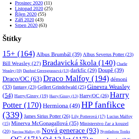
Prosinec 2020
(11)
Listopad 2020
(25)
Říjen 2020
(55)
Září 2020
(43)
Srpen 2020
(63)
Štítky
15+
(164)
Albus Brumbál
(39)
Albus Severus Potter
(23)
Bradavická škola
(140)
Bill Weasley
(27)
Charlie
Doupě
(39)
darkfic
(29)
Daphné Greengrassová
(13)
Weasley
(10)
Draco Malfoy
(194)
Draco/OC
(63)
démoni
Ginevra Weasley
(33)
fantasy
(23)
Gellert Grindelwald
(25)
Harry
(54)
Harry/OC
(26)
Harry/Ginny
(19)
Harry/Ginny
(13)
HP fanfikce
Potter
(170)
Hermiona
(49)
(339)
James Sirius Potter
(26)
Lily Potterová
(17)
Lucius Malfoy
Minerva McGonagallová
(35)
Ministerstvo čar a kouzel
(15)
Nová generace
(93)
(20)
Nymfadora Tonks
Narcissa Malfoy
(8)