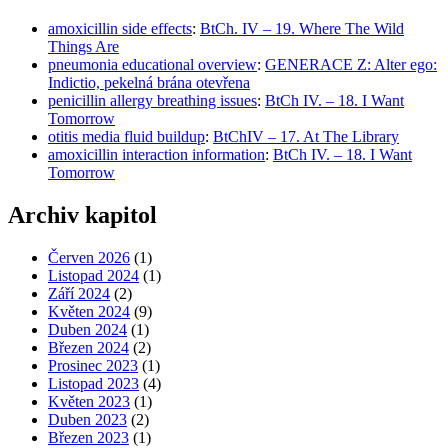
amoxicillin side effects
:
BtCh. IV – 19. Where The Wild
Things Are
pneumonia educational overview
:
GENERACE Z: Alter ego:
Indictio, pekelná brána otevřena
penicillin allergy breathing issues
:
BtCh IV. – 18. I Want
Tomorrow
otitis media fluid buildup
:
BtChIV – 17. At The Library
amoxicillin interaction information
:
BtCh IV. – 18. I Want
Tomorrow
Archiv kapitol
Červen 2026
(1)
Listopad 2024
(1)
Září 2024
(2)
Květen 2024
(9)
Duben 2024
(1)
Březen 2024
(2)
Prosinec 2023
(1)
Listopad 2023
(4)
Květen 2023
(1)
Duben 2023
(2)
Březen 2023
(1)