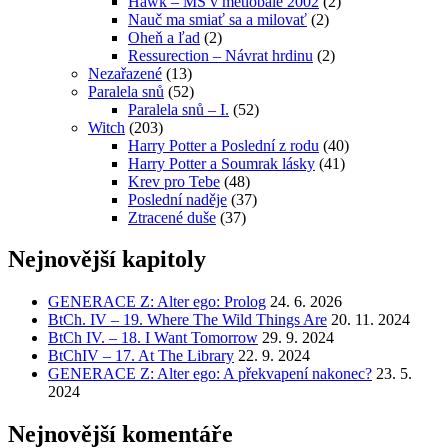
Hawk – MS v metlobale 2002
(2)
Nauč ma smiať sa a milovať
(2)
Oheň a ľad
(2)
Ressurection – Návrat hrdinu
(2)
Nezařazené
(13)
Paralela snů
(52)
Paralela snů – I.
(52)
Witch
(203)
Harry Potter a Poslední z rodu
(40)
Harry Potter a Soumrak lásky
(41)
Krev pro Tebe
(48)
Poslední naděje
(37)
Ztracené duše
(37)
Nejnovější kapitoly
GENERACE Z: Alter ego: Prolog
24. 6. 2026
BtCh. IV – 19. Where The Wild Things Are
20. 11. 2024
BtCh IV. – 18. I Want Tomorrow
29. 9. 2024
BtChIV – 17. At The Library
22. 9. 2024
GENERACE Z: Alter ego: A překvapení nakonec?
23. 5.
2024
Nejnovější komentáře