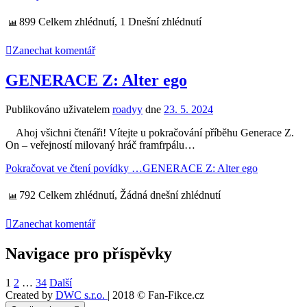
899 Celkem zhlédnutí, 1 Dnešní zhlédnutí
Zanechat komentář
GENERACE Z: Alter ego
Publikováno uživatelem
roadyy
dne
23. 5. 2024
Ahoj všichni čtenáři! Vítejte u pokračování příběhu Generace Z.
On – veřejností milovaný hráč framfrpálu…
Pokračovat ve čtení povídky …
GENERACE Z: Alter ego
792 Celkem zhlédnutí, Žádná dnešní zhlédnutí
Zanechat komentář
Navigace pro příspěvky
1
2
…
34
Další
Created by
DWC s.r.o.
| 2018 © Fan-Fikce.cz