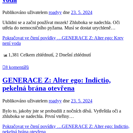
Publikováno uživatelem
roadyy
dne
23. 5. 2024
Uklidni se a začni používat mozek! Zhluboka se nadechla. Oči
utřela do nemocničního pyžama. Musí se dostat urychleně…
Pokračovat ve čtení povídky …
GENERACE Z: Alter ego: Krev
není voda
1,381 Celkem zhlédnutí, 2 Dnešní zhlédnutí
8 komentářů
GENERACE Z: Alter ego: Indictio,
pekelná brána otevřena
Publikováno uživatelem
roadyy
dne
23. 5. 2024
Bylo to, jakoby jste se probudili z nočních děsů. Vytřeštila oči a
zhluboka se nadechla. První vteřiny…
Pokračovat ve čtení povídky …
GENERACE Z: Alter ego: Indictio,
pekelná brána otevřena