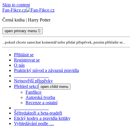
Skip to content
Fan-Fikce.cz
Černá kniha | Harry Potter
open primary menu
...pokud chcete zanechat komentář nebo přidat příspěvek, prosím přihlašte se...
Přihlásit se
Registrovat se
O nás
Praktický návod a závazná pravidla
_______________
Nejnovější příspěvky
Přehled sekcí
open child menu
Fanfikce
Autorská tvorba
Recenze a ostatní
_______________
Šéfredaktoři a beta-readeři
Etický kodex a pravidla kritiky
Vyhledávání podle …