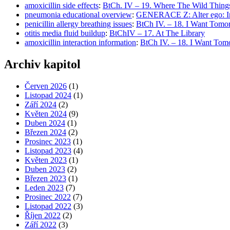
amoxicillin side effects
:
BtCh. IV – 19. Where The Wild Thing
pneumonia educational overview
:
GENERACE Z: Alter ego: Ind
penicillin allergy breathing issues
:
BtCh IV. – 18. I Want Tomo
otitis media fluid buildup
:
BtChIV – 17. At The Library
amoxicillin interaction information
:
BtCh IV. – 18. I Want Tom
Archiv kapitol
Červen 2026
(1)
Listopad 2024
(1)
Září 2024
(2)
Květen 2024
(9)
Duben 2024
(1)
Březen 2024
(2)
Prosinec 2023
(1)
Listopad 2023
(4)
Květen 2023
(1)
Duben 2023
(2)
Březen 2023
(1)
Leden 2023
(7)
Prosinec 2022
(7)
Listopad 2022
(3)
Říjen 2022
(2)
Září 2022
(3)