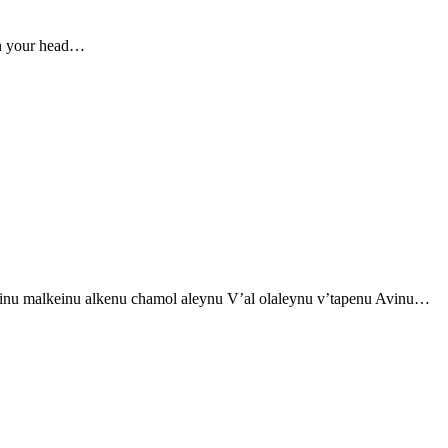
rn your head…
inu malkeinu alkenu chamol aleynu V’al olaleynu v’tapenu Avinu…