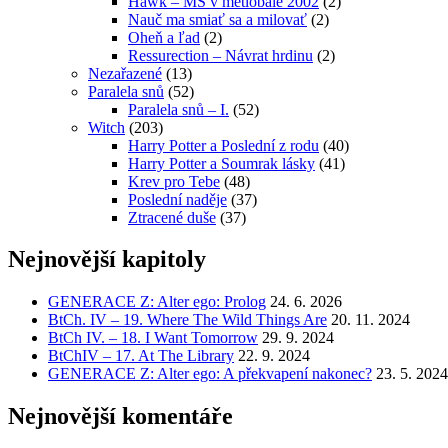
Hawk – MS v metlobale 2002
(2)
Nauč ma smiať sa a milovať
(2)
Oheň a ľad
(2)
Ressurection – Návrat hrdinu
(2)
Nezařazené
(13)
Paralela snů
(52)
Paralela snů – I.
(52)
Witch
(203)
Harry Potter a Poslední z rodu
(40)
Harry Potter a Soumrak lásky
(41)
Krev pro Tebe
(48)
Poslední naděje
(37)
Ztracené duše
(37)
Nejnovější kapitoly
GENERACE Z: Alter ego: Prolog
24. 6. 2026
BtCh. IV – 19. Where The Wild Things Are
20. 11. 2024
BtCh IV. – 18. I Want Tomorrow
29. 9. 2024
BtChIV – 17. At The Library
22. 9. 2024
GENERACE Z: Alter ego: A překvapení nakonec?
23. 5. 2024
Nejnovější komentáře