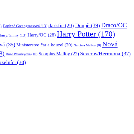
Draco/OC
Doupě
(39)
darkfic
(29)
Daphné Greengrassová
(13)
)
Harry Potter
(170)
Harry/OC
(26)
Harry/Ginny
(13)
Nová
vá
(35)
Ministerstvo čar a kouzel
(20)
Narcissa Malfoy
(8)
8)
Severus/Hermiona
(37)
Scorpius Malfoy
(22)
Rose Weasleyová
(10)
uzelníci
(30)