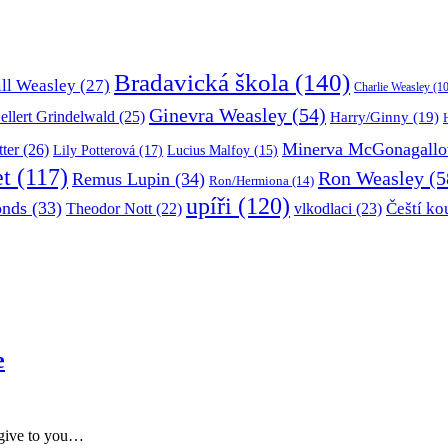
Bradavická škola
(140)
ill Weasley
(27)
Charlie Weasley
(10
Ginevra Weasley
(54)
ellert Grindelwald
(25)
Harry/Ginny
(19)
Minerva McGonagallo
tter
(26)
Lily Potterová
(17)
Lucius Malfoy
(15)
et
(117)
Ron Weasley
(5
Remus Lupin
(34)
Ron/Hermiona
(14)
upíři
(120)
onds
(33)
Čeští ko
Theodor Nott
(22)
vlkodlaci
(23)
e
 give to you…