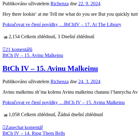
Publikováno uživatelem
Richenza
dne
22. 9. 2024
Hey there lookin‘ at me Tell me what do you see But you quickly tu
Pokračovat ve čtení povídky …
BtChIV – 17. At The Library
2,154 Celkem zhlédnutí, 3 Dnešní zhlédnutí
21 komentářů
BtCh IV – 15. Avinu Malkeinu
BtCh IV – 15. Avinu Malkeinu
Publikováno uživatelem
Richenza
dne
24. 3. 2024
Avinu malkeinu sh’ma kolenu Avinu malkeinu chatanu l’faneycha Av
Pokračovat ve čtení povídky …
BtCh IV – 15. Avinu Malkeinu
1,058 Celkem zhlédnutí, Žádná dnešní zhlédnutí
Zanechat komentář
BtCh IV – 14. Ring Them Bells