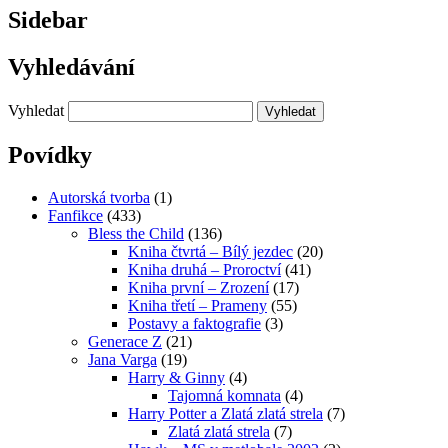
Sidebar
Vyhledávání
Vyhledat
Povídky
Autorská tvorba
(1)
Fanfikce
(433)
Bless the Child
(136)
Kniha čtvrtá – Bílý jezdec
(20)
Kniha druhá – Proroctví
(41)
Kniha první – Zrození
(17)
Kniha třetí – Prameny
(55)
Postavy a faktografie
(3)
Generace Z
(21)
Jana Varga
(19)
Harry & Ginny
(4)
Tajomná komnata
(4)
Harry Potter a Zlatá zlatá strela
(7)
Zlatá zlatá strela
(7)