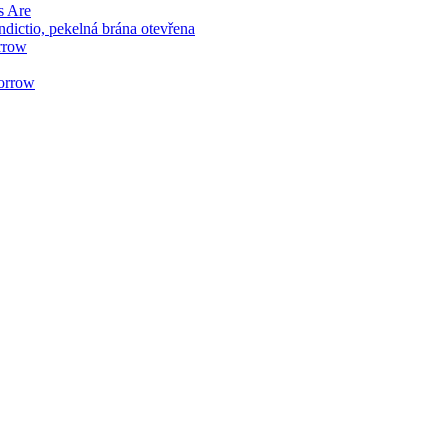
s Are
ictio, pekelná brána otevřena
rrow
orrow