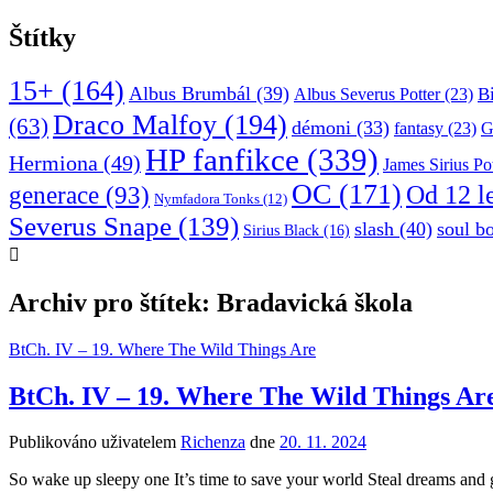
Štítky
15+
(164)
Albus Brumbál
(39)
B
Albus Severus Potter
(23)
Draco Malfoy
(194)
(63)
démoni
(33)
fantasy
(23)
G
HP fanfikce
(339)
Hermiona
(49)
James Sirius Po
OC
(171)
Od 12 l
generace
(93)
Nymfadora Tonks
(12)
Severus Snape
(139)
slash
(40)
soul b
Sirius Black
(16)
Archiv pro štítek: Bradavická škola
BtCh. IV – 19. Where The Wild Things Are
BtCh. IV – 19. Where The Wild Things Ar
Publikováno uživatelem
Richenza
dne
20. 11. 2024
So wake up sleepy one It’s time to save your world Steal dreams and