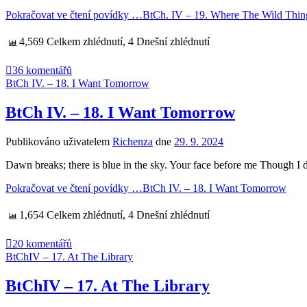
Pokračovat ve čtení povídky …
BtCh. IV – 19. Where The Wild Thin
4,569 Celkem zhlédnutí, 4 Dnešní zhlédnutí
36 komentářů
BtCh IV. – 18. I Want Tomorrow
BtCh IV. – 18. I Want Tomorrow
Publikováno uživatelem
Richenza
dne
29. 9. 2024
Dawn breaks; there is blue in the sky. Your face before me Though 
Pokračovat ve čtení povídky …
BtCh IV. – 18. I Want Tomorrow
1,654 Celkem zhlédnutí, 4 Dnešní zhlédnutí
20 komentářů
BtChIV – 17. At The Library
BtChIV – 17. At The Library