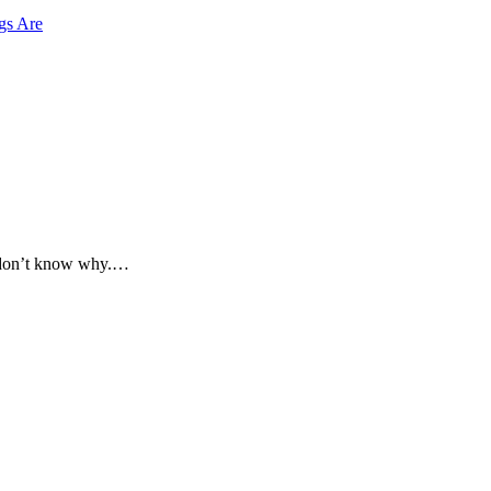
gs Are
I don’t know why.…