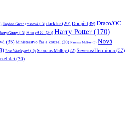
Draco/OC
Doupě
(39)
darkfic
(29)
Daphné Greengrassová
(13)
)
Harry Potter
(170)
Harry/OC
(26)
Harry/Ginny
(13)
Nová
vá
(35)
Ministerstvo čar a kouzel
(20)
Narcissa Malfoy
(8)
8)
Severus/Hermiona
(37)
Scorpius Malfoy
(22)
Rose Weasleyová
(10)
uzelníci
(30)