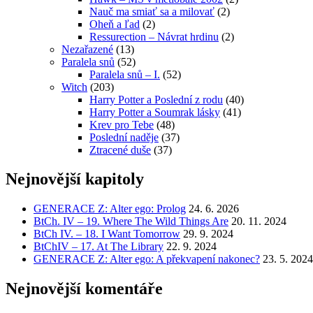
Nauč ma smiať sa a milovať
(2)
Oheň a ľad
(2)
Ressurection – Návrat hrdinu
(2)
Nezařazené
(13)
Paralela snů
(52)
Paralela snů – I.
(52)
Witch
(203)
Harry Potter a Poslední z rodu
(40)
Harry Potter a Soumrak lásky
(41)
Krev pro Tebe
(48)
Poslední naděje
(37)
Ztracené duše
(37)
Nejnovější kapitoly
GENERACE Z: Alter ego: Prolog
24. 6. 2026
BtCh. IV – 19. Where The Wild Things Are
20. 11. 2024
BtCh IV. – 18. I Want Tomorrow
29. 9. 2024
BtChIV – 17. At The Library
22. 9. 2024
GENERACE Z: Alter ego: A překvapení nakonec?
23. 5. 2024
Nejnovější komentáře