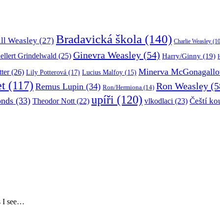
Bradavická škola
(140)
ill Weasley
(27)
Charlie Weasley
(10
Ginevra Weasley
(54)
ellert Grindelwald
(25)
Harry/Ginny
(19)
Minerva McGonagallo
tter
(26)
Lily Potterová
(17)
Lucius Malfoy
(15)
et
(117)
Ron Weasley
(5
Remus Lupin
(34)
Ron/Hermiona
(14)
upíři
(120)
onds
(33)
Čeští ko
Theodor Nott
(22)
vlkodlaci
(23)
s I see…