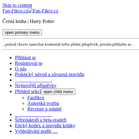
Skip to content
Fan-Fikce.cz
Černá kniha | Harry Potter
open primary menu
...pokud chcete zanechat komentář nebo přidat příspěvek, prosím přihlašte se...
Přihlásit se
Registrovat se
O nás
Praktický návod a závazná pravidla
_______________
Nejnovější příspěvky
Přehled sekcí
open child menu
Fanfikce
Autorská tvorba
Recenze a ostatní
_______________
Šéfredaktoři a beta-readeři
Etický kodex a pravidla kritiky
Vyhledávání podle …