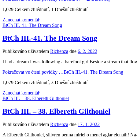
1,029 Celkem zhlédnutí, 1 Dnešní zhlédnutí
Zanechat komentář
BtCh III.-41. The Dream Song
BtCh III.-41. The Dream Song
Publikováno uživatelem
Richenza
dne
6. 2. 2022
I had a dream I was following a barefoot girl Beside a stream that f
Pokračovat ve čtení povídky …
BtCh III.-41. The Dream Song
1,079 Celkem zhlédnutí, 3 Dnešní zhlédnutí
Zanechat komentář
BtCh III. – 38. Elbereth Gilthoniel
BtCh III. – 38. Elbereth Gilthoniel
Publikováno uživatelem
Richenza
dne
17. 1. 2022
A Elbereth Gilthoniel, silivren penna míriel o menel aglar elenath! N