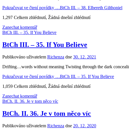
Pokračovat ve čtení povídky …
BtCh III. – 38. Elbereth Gilthoniel
1,297 Celkem zhlédnutí, Žádná dnešní zhlédnutí
Zanechat komentář
BtCh III. – 35. If You Believe
BtCh III. – 35. If You Believe
Publikováno uživatelem
Richenza
dne
30. 12. 2021
Drifting…words without meaning Twisting through the dark concealin
Pokračovat ve čtení povídky …
BtCh III. – 35. If You Believe
1,059 Celkem zhlédnutí, Žádná dnešní zhlédnutí
Zanechat komentář
BtCh. II. 36. Je v tom něco víc
BtCh. II. 36. Je v tom něco víc
Publikováno uživatelem
Richenza
dne
20. 12. 2020