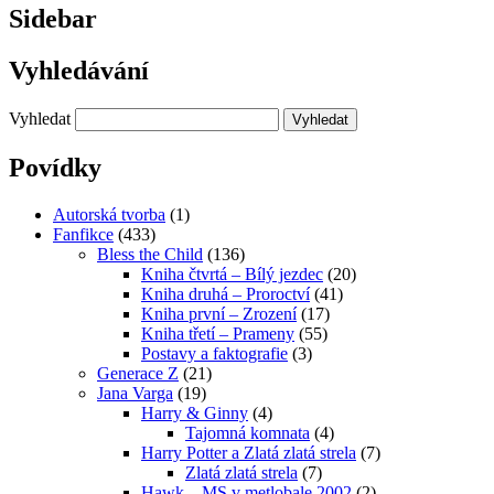
Sidebar
Vyhledávání
Vyhledat
Povídky
Autorská tvorba
(1)
Fanfikce
(433)
Bless the Child
(136)
Kniha čtvrtá – Bílý jezdec
(20)
Kniha druhá – Proroctví
(41)
Kniha první – Zrození
(17)
Kniha třetí – Prameny
(55)
Postavy a faktografie
(3)
Generace Z
(21)
Jana Varga
(19)
Harry & Ginny
(4)
Tajomná komnata
(4)
Harry Potter a Zlatá zlatá strela
(7)
Zlatá zlatá strela
(7)
Hawk – MS v metlobale 2002
(2)