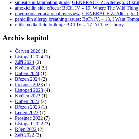
sinusitis inflammation guide
:
GENERACE Z: Alter ego: O krok
amoxicillin side effects
:
BtCh. IV – 19. Where The Wild Thing
pneumonia educational overview
:
GENERACE Z: Alter ego: Ind
penicillin allergy breathing issues
:
BtCh IV. – 18. I Want Tomo
otitis media fluid buildup
:
BtChIV – 17. At The Library
Archiv kapitol
Červen 2026
(1)
Listopad 2024
(1)
Září 2024
(2)
Květen 2024
(9)
Duben 2024
(1)
Březen 2024
(2)
Prosinec 2023
(1)
Listopad 2023
(4)
Květen 2023
(1)
Duben 2023
(2)
Březen 2023
(1)
Leden 2023
(7)
Prosinec 2022
(7)
Listopad 2022
(3)
Říjen 2022
(2)
Září 2022
(3)