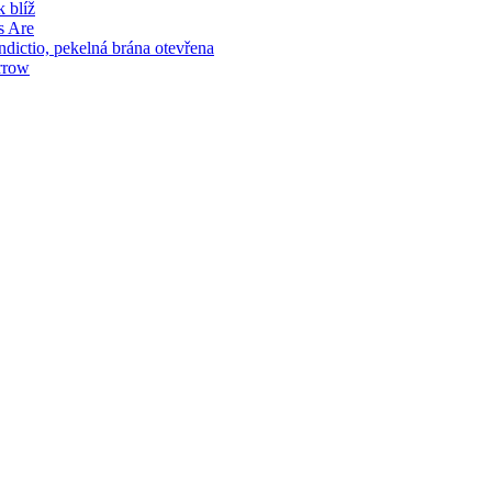
 blíž
s Are
ictio, pekelná brána otevřena
rrow