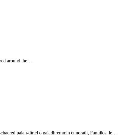
lowed around the…
a-chaered palan-díriel o galadhremmin ennorath, Fanuilos, le…