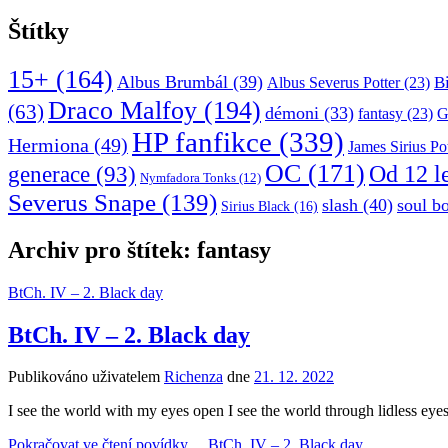
Štítky
15+
(164)
Albus Brumbál
(39)
B
Albus Severus Potter
(23)
Draco Malfoy
(194)
(63)
démoni
(33)
fantasy
(23)
G
HP fanfikce
(339)
Hermiona
(49)
James Sirius Po
OC
(171)
Od 12 l
generace
(93)
Nymfadora Tonks
(12)
Severus Snape
(139)
slash
(40)
soul b
Sirius Black
(16)
Archiv pro štítek: fantasy
BtCh. IV – 2. Black day
BtCh. IV – 2. Black day
Publikováno uživatelem
Richenza
dne
21. 12. 2022
I see the world with my eyes open I see the world through lidless eye
Pokračovat ve čtení povídky …
BtCh. IV – 2. Black day