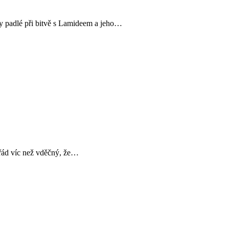
ry padlé při bitvě s Lamideem a jeho…
pořád víc než vděčný, že…