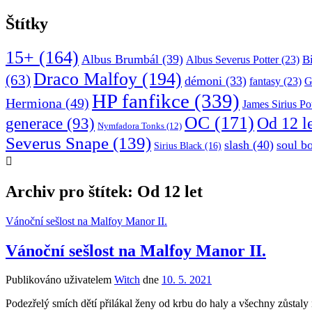
Štítky
15+
(164)
Albus Brumbál
(39)
B
Albus Severus Potter
(23)
Draco Malfoy
(194)
(63)
démoni
(33)
fantasy
(23)
G
HP fanfikce
(339)
Hermiona
(49)
James Sirius Po
OC
(171)
Od 12 l
generace
(93)
Nymfadora Tonks
(12)
Severus Snape
(139)
slash
(40)
soul b
Sirius Black
(16)
Archiv pro štítek: Od 12 let
Vánoční sešlost na Malfoy Manor II.
Vánoční sešlost na Malfoy Manor II.
Publikováno uživatelem
Witch
dne
10. 5. 2021
Podezřelý smích dětí přilákal ženy od krbu do haly a všechny zůstaly