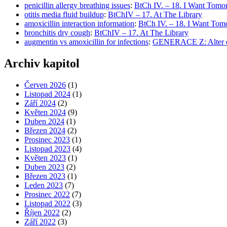
penicillin allergy breathing issues
:
BtCh IV. – 18. I Want Tomo
otitis media fluid buildup
:
BtChIV – 17. At The Library
amoxicillin interaction information
:
BtCh IV. – 18. I Want Tom
bronchitis dry cough
:
BtChIV – 17. At The Library
augmentin vs amoxicillin for infections
:
GENERACE Z: Alter ego
Archiv kapitol
Červen 2026
(1)
Listopad 2024
(1)
Září 2024
(2)
Květen 2024
(9)
Duben 2024
(1)
Březen 2024
(2)
Prosinec 2023
(1)
Listopad 2023
(4)
Květen 2023
(1)
Duben 2023
(2)
Březen 2023
(1)
Leden 2023
(7)
Prosinec 2022
(7)
Listopad 2022
(3)
Říjen 2022
(2)
Září 2022
(3)