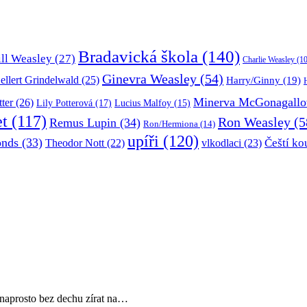
Bradavická škola
(140)
ill Weasley
(27)
Charlie Weasley
(10
Ginevra Weasley
(54)
ellert Grindelwald
(25)
Harry/Ginny
(19)
Minerva McGonagallo
tter
(26)
Lily Potterová
(17)
Lucius Malfoy
(15)
et
(117)
Ron Weasley
(5
Remus Lupin
(34)
Ron/Hermiona
(14)
upíři
(120)
onds
(33)
Čeští ko
Theodor Nott
(22)
vlkodlaci
(23)
 naprosto bez dechu zírat na…