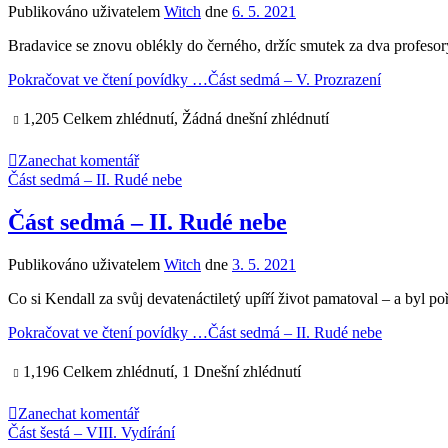
Publikováno uživatelem
Witch
dne
6. 5. 2021
Bradavice se znovu oblékly do černého, držíc smutek za dva profeso
Pokračovat ve čtení povídky …
Část sedmá – V. Prozrazení
1,205 Celkem zhlédnutí, Žádná dnešní zhlédnutí
Zanechat komentář
Část sedmá – II. Rudé nebe
Část sedmá – II. Rudé nebe
Publikováno uživatelem
Witch
dne
3. 5. 2021
Co si Kendall za svůj devatenáctiletý upíří život pamatoval – a byl 
Pokračovat ve čtení povídky …
Část sedmá – II. Rudé nebe
1,196 Celkem zhlédnutí, 1 Dnešní zhlédnutí
Zanechat komentář
Část šestá – VIII. Vydírání