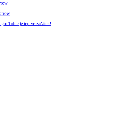
rrow
orrow
: Tohle je teprve začátek!