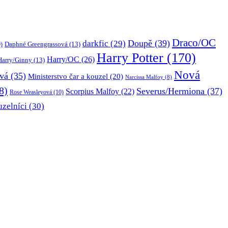
Draco/OC
Doupě
(39)
darkfic
(29)
Daphné Greengrassová
(13)
)
Harry Potter
(170)
Harry/OC
(26)
Harry/Ginny
(13)
Nová
vá
(35)
Ministerstvo čar a kouzel
(20)
Narcissa Malfoy
(8)
8)
Severus/Hermiona
(37)
Scorpius Malfoy
(22)
Rose Weasleyová
(10)
uzelníci
(30)