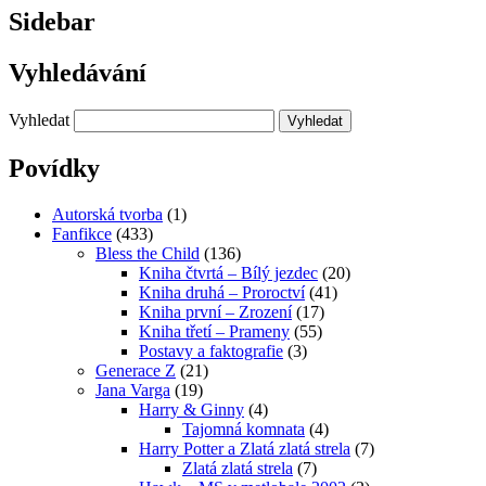
Sidebar
Vyhledávání
Vyhledat
Povídky
Autorská tvorba
(1)
Fanfikce
(433)
Bless the Child
(136)
Kniha čtvrtá – Bílý jezdec
(20)
Kniha druhá – Proroctví
(41)
Kniha první – Zrození
(17)
Kniha třetí – Prameny
(55)
Postavy a faktografie
(3)
Generace Z
(21)
Jana Varga
(19)
Harry & Ginny
(4)
Tajomná komnata
(4)
Harry Potter a Zlatá zlatá strela
(7)
Zlatá zlatá strela
(7)