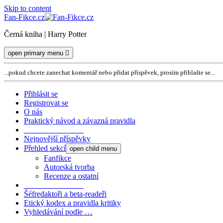
Skip to content
Fan-Fikce.cz
Černá kniha | Harry Potter
open primary menu
...pokud chcete zanechat komentář nebo přidat příspěvek, prosím přihlašte se...
Přihlásit se
Registrovat se
O nás
Praktický návod a závazná pravidla
_______________
Nejnovější příspěvky
Přehled sekcí
open child menu
Fanfikce
Autorská tvorba
Recenze a ostatní
_______________
Šéfredaktoři a beta-readeři
Etický kodex a pravidla kritiky
Vyhledávání podle …