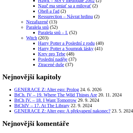
Hawk – MS v metlobale 2002
(2)
Nauč ma smiať sa a milovať
(2)
Oheň a ľad
(2)
Ressurection – Návrat hrdinu
(2)
Nezařazené
(13)
Paralela snů
(52)
Paralela snů – I.
(52)
Witch
(203)
Harry Potter a Poslední z rodu
(40)
Harry Potter a Soumrak lásky
(41)
Krev pro Tebe
(48)
Poslední naděje
(37)
Ztracené duše
(37)
Nejnovější kapitoly
GENERACE Z: Alter ego: Prolog
24. 6. 2026
BtCh. IV – 19. Where The Wild Things Are
20. 11. 2024
BtCh IV. – 18. I Want Tomorrow
29. 9. 2024
BtChIV – 17. At The Library
22. 9. 2024
GENERACE Z: Alter ego: A překvapení nakonec?
23. 5. 2024
Nejnovější komentáře