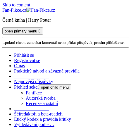
Skip to content
Fan-Fikce.cz
Černá kniha | Harry Potter
open primary menu
...pokud chcete zanechat komentář nebo přidat příspěvek, prosím přihlašte se...
Přihlásit se
Registrovat se
O nás
Praktický návod a závazná pravidla
_______________
Nejnovější příspěvky
Přehled sekcí
open child menu
Fanfikce
Autorská tvorba
Recenze a ostatní
_______________
Šéfredaktoři a beta-readeři
Etický kodex a pravidla kritiky
Vyhledávání podle …