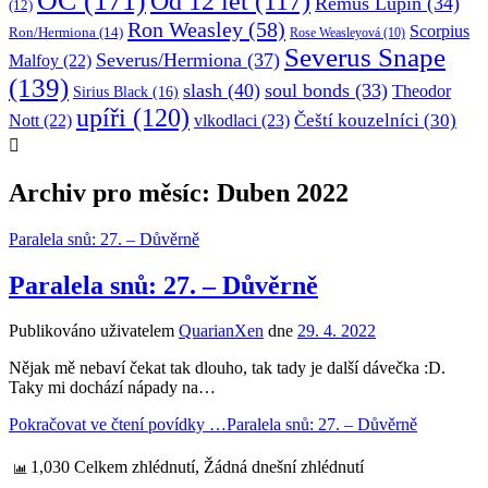
OC
(171)
Od 12 let
(117)
Remus Lupin
(34)
(12)
Ron Weasley
(58)
Scorpius
Ron/Hermiona
(14)
Rose Weasleyová
(10)
Severus Snape
Severus/Hermiona
(37)
Malfoy
(22)
(139)
slash
(40)
soul bonds
(33)
Theodor
Sirius Black
(16)
upíři
(120)
Čeští kouzelníci
(30)
Nott
(22)
vlkodlaci
(23)
Archiv pro měsíc: Duben 2022
Paralela snů: 27. – Důvěrně
Paralela snů: 27. – Důvěrně
Publikováno uživatelem
QuarianXen
dne
29. 4. 2022
Nějak mě nebaví čekat tak dlouho, tak tady je další dávečka :D.
Taky mi dochází nápady na…
Pokračovat ve čtení povídky …
Paralela snů: 27. – Důvěrně
1,030 Celkem zhlédnutí, Žádná dnešní zhlédnutí