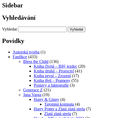
Sidebar
Vyhledávání
Vyhledat
Povídky
Autorská tvorba
(1)
Fanfikce
(433)
Bless the Child
(136)
Kniha čtvrtá – Bílý jezdec
(20)
Kniha druhá – Proroctví
(41)
Kniha první – Zrození
(17)
Kniha třetí – Prameny
(55)
Postavy a faktografie
(3)
Generace Z
(21)
Jana Varga
(19)
Harry & Ginny
(4)
Tajomná komnata
(4)
Harry Potter a Zlatá zlatá strela
(7)
Zlatá zlatá strela
(7)