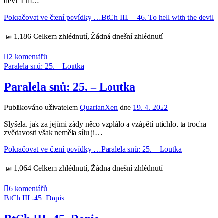
devil I’m…
Pokračovat ve čtení povídky …
BtCh III. – 46. To hell with the devil
1,186 Celkem zhlédnutí, Žádná dnešní zhlédnutí
2 komentářů
Paralela snů: 25. – Loutka
Paralela snů: 25. – Loutka
Publikováno uživatelem
QuarianXen
dne
19. 4. 2022
Slyšela, jak za jejími zády něco vzplálo a vzápětí utichlo, ta trocha
zvědavosti však neměla sílu ji…
Pokračovat ve čtení povídky …
Paralela snů: 25. – Loutka
1,064 Celkem zhlédnutí, Žádná dnešní zhlédnutí
6 komentářů
BtCh III.-45. Dopis