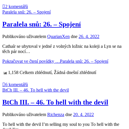
2 komentářů
Paralela snů: 26. – Spojení
Paralela snů: 26. – Spojení
Publikováno uživatelem
QuarianXen
dne
26. 4. 2022
Cathaír se ubytoval v jedné z volných ložnic na koleji a Lyn se na
těch pár nocí…
Pokračovat ve čtení povídky …
Paralela snů: 26. – Spojení
1,158 Celkem zhlédnutí, Žádná dnešní zhlédnutí
6 komentářů
BtCh III. – 46. To hell with the devil
BtCh III. – 46. To hell with the devil
Publikováno uživatelem
Richenza
dne
20. 4. 2022
To hell with the devil I’m selling my soul to you To hell with the