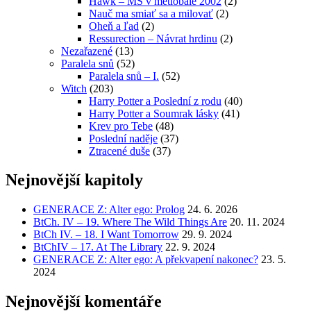
Hawk – MS v metlobale 2002
(2)
Nauč ma smiať sa a milovať
(2)
Oheň a ľad
(2)
Ressurection – Návrat hrdinu
(2)
Nezařazené
(13)
Paralela snů
(52)
Paralela snů – I.
(52)
Witch
(203)
Harry Potter a Poslední z rodu
(40)
Harry Potter a Soumrak lásky
(41)
Krev pro Tebe
(48)
Poslední naděje
(37)
Ztracené duše
(37)
Nejnovější kapitoly
GENERACE Z: Alter ego: Prolog
24. 6. 2026
BtCh. IV – 19. Where The Wild Things Are
20. 11. 2024
BtCh IV. – 18. I Want Tomorrow
29. 9. 2024
BtChIV – 17. At The Library
22. 9. 2024
GENERACE Z: Alter ego: A překvapení nakonec?
23. 5.
2024
Nejnovější komentáře