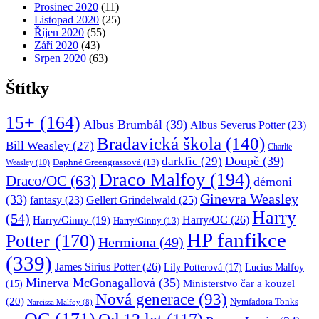
Prosinec 2020
(11)
Listopad 2020
(25)
Říjen 2020
(55)
Září 2020
(43)
Srpen 2020
(63)
Štítky
15+
(164)
Albus Brumbál
(39)
Albus Severus Potter
(23)
Bradavická škola
(140)
Bill Weasley
(27)
Charlie
Doupě
(39)
darkfic
(29)
Daphné Greengrassová
(13)
Weasley
(10)
Draco Malfoy
(194)
Draco/OC
(63)
démoni
Ginevra Weasley
(33)
fantasy
(23)
Gellert Grindelwald
(25)
Harry
(54)
Harry/OC
(26)
Harry/Ginny
(19)
Harry/Ginny
(13)
HP fanfikce
Potter
(170)
Hermiona
(49)
(339)
James Sirius Potter
(26)
Lily Potterová
(17)
Lucius Malfoy
Minerva McGonagallová
(35)
Ministerstvo čar a kouzel
(15)
Nová generace
(93)
(20)
Nymfadora Tonks
Narcissa Malfoy
(8)