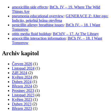
amoxicillin side effects
:
BtCh. IV – 19. Where The Wild
Things Are
pneumonia educational overview
:
GENERACE Z: Alter ego:
Indictio, pekelná brána otevřena
penicillin allergy breathing issues
:
BtCh IV. – 18. I Want
Tomorrow
otitis media fluid buildup
:
BtChIV – 17. At The Library
amoxicillin interaction information
:
BtCh IV. – 18. I Want
Tomorrow
Archiv kapitol
Červen 2026
(1)
Listopad 2024
(1)
Září 2024
(2)
Květen 2024
(9)
Duben 2024
(1)
Březen 2024
(2)
Prosinec 2023
(1)
Listopad 2023
(4)
Květen 2023
(1)
Duben 2023
(2)
Březen 2023
(1)