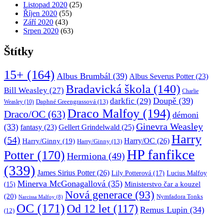
Listopad 2020
(25)
Říjen 2020
(55)
Září 2020
(43)
Srpen 2020
(63)
Štítky
15+
(164)
Albus Brumbál
(39)
Albus Severus Potter
(23)
Bradavická škola
(140)
Bill Weasley
(27)
Charlie
Doupě
(39)
darkfic
(29)
Daphné Greengrassová
(13)
Weasley
(10)
Draco Malfoy
(194)
Draco/OC
(63)
démoni
Ginevra Weasley
(33)
fantasy
(23)
Gellert Grindelwald
(25)
Harry
(54)
Harry/OC
(26)
Harry/Ginny
(19)
Harry/Ginny
(13)
HP fanfikce
Potter
(170)
Hermiona
(49)
(339)
James Sirius Potter
(26)
Lily Potterová
(17)
Lucius Malfoy
Minerva McGonagallová
(35)
Ministerstvo čar a kouzel
(15)
Nová generace
(93)
(20)
Nymfadora Tonks
Narcissa Malfoy
(8)
OC
(171)
Od 12 let
(117)
Remus Lupin
(34)
(12)