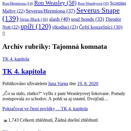
Ron Weasley
(58)
Scorpius
Ron/Hermiona
(14)
Rose Weasleyová
(10)
Severus Snape
Severus/Hermiona
(37)
Malfoy
(22)
(139)
slash
(40)
soul bonds
(33)
Theodor
Sirius Black
(16)
upíři
(120)
Čeští kouzelníci
(30)
Nott
(22)
vlkodlaci
(23)
Archiv rubriky: Tajomná komnata
TK 4. kapitola
TK 4. kapitola
Publikováno uživatelem
Jana Varga
dne
19. 8. 2020
„Čo sa stalo, zlatko?“ vyšlo z pani Weasleyovej šokovane. Pomaly
zostupovala zo schodov. A pohli sa aj ostatní. Dvojčatá…
Pokračovat ve čtení povídky …
TK 4. kapitola
1,743 Celkem zhlédnutí, Žádná dnešní zhlédnutí