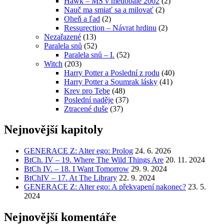
Hawk – MS v metlobale 2002
(2)
Nauč ma smiať sa a milovať
(2)
Oheň a ľad
(2)
Ressurection – Návrat hrdinu
(2)
Nezařazené
(13)
Paralela snů
(52)
Paralela snů – I.
(52)
Witch
(203)
Harry Potter a Poslední z rodu
(40)
Harry Potter a Soumrak lásky
(41)
Krev pro Tebe
(48)
Poslední naděje
(37)
Ztracené duše
(37)
Nejnovější kapitoly
GENERACE Z: Alter ego: Prolog
24. 6. 2026
BtCh. IV – 19. Where The Wild Things Are
20. 11. 2024
BtCh IV. – 18. I Want Tomorrow
29. 9. 2024
BtChIV – 17. At The Library
22. 9. 2024
GENERACE Z: Alter ego: A překvapení nakonec?
23. 5.
2024
Nejnovější komentáře