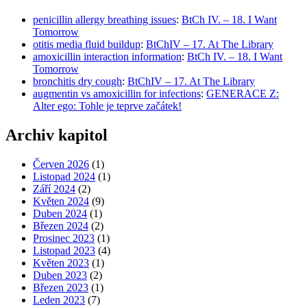
penicillin allergy breathing issues
:
BtCh IV. – 18. I Want
Tomorrow
otitis media fluid buildup
:
BtChIV – 17. At The Library
amoxicillin interaction information
:
BtCh IV. – 18. I Want
Tomorrow
bronchitis dry cough
:
BtChIV – 17. At The Library
augmentin vs amoxicillin for infections
:
GENERACE Z:
Alter ego: Tohle je teprve začátek!
Archiv kapitol
Červen 2026
(1)
Listopad 2024
(1)
Září 2024
(2)
Květen 2024
(9)
Duben 2024
(1)
Březen 2024
(2)
Prosinec 2023
(1)
Listopad 2023
(4)
Květen 2023
(1)
Duben 2023
(2)
Březen 2023
(1)
Leden 2023
(7)