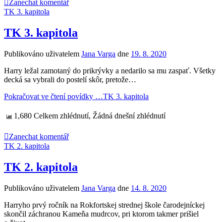
Zanechat komentář
TK 3. kapitola
TK 3. kapitola
Publikováno uživatelem
Jana Varga
dne
19. 8. 2020
Harry ležal zamotaný do prikrývky a nedarilo sa mu zaspať. Všetky
decká sa vybrali do postelí skôr, pretože…
Pokračovat ve čtení povídky …
TK 3. kapitola
1,680 Celkem zhlédnutí, Žádná dnešní zhlédnutí
Zanechat komentář
TK 2. kapitola
TK 2. kapitola
Publikováno uživatelem
Jana Varga
dne
14. 8. 2020
Harryho prvý ročník na Rokfortskej strednej škole čarodejníckej
skončil záchranou Kameňa mudrcov, pri ktorom takmer prišiel