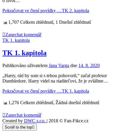
o život…
Pokračovat ve čtení povídky …
TK 2. kapitola
1,707 Celkem zhlédnutí, 1 Dnešní zhlédnutí
Zanechat komentář
TK 1. kapitola
TK 1. kapitola
Publikováno uživatelem
Jana Varga
dne
14. 8. 2020
„Harry, rád by som si s tebou pohovoril,“ začal profesor
Dumbledore. Harry videl na riaditeľovi, že je zvláštne…
Pokračovat ve čtení povídky …
TK 1. kapitola
1,276 Celkem zhlédnutí, Žádná dnešní zhlédnutí
Zanechat komentář
Created by
DWC s.r.o.
| 2018 © Fan-Fikce.cz
Scroll to the top