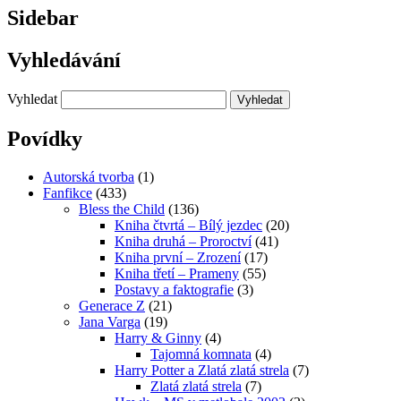
Sidebar
Vyhledávání
Vyhledat
Povídky
Autorská tvorba
(1)
Fanfikce
(433)
Bless the Child
(136)
Kniha čtvrtá – Bílý jezdec
(20)
Kniha druhá – Proroctví
(41)
Kniha první – Zrození
(17)
Kniha třetí – Prameny
(55)
Postavy a faktografie
(3)
Generace Z
(21)
Jana Varga
(19)
Harry & Ginny
(4)
Tajomná komnata
(4)
Harry Potter a Zlatá zlatá strela
(7)
Zlatá zlatá strela
(7)