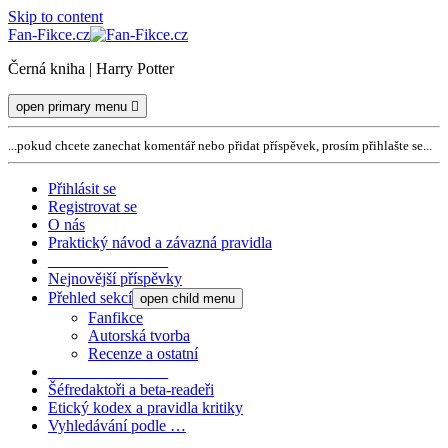
Skip to content
Fan-Fikce.cz
Černá kniha | Harry Potter
open primary menu
...pokud chcete zanechat komentář nebo přidat příspěvek, prosím přihlašte se...
Přihlásit se
Registrovat se
O nás
Praktický návod a závazná pravidla
_______________
Nejnovější příspěvky
Přehled sekcí
open child menu
Fanfikce
Autorská tvorba
Recenze a ostatní
_______________
Šéfredaktoři a beta-readeři
Etický kodex a pravidla kritiky
Vyhledávání podle …