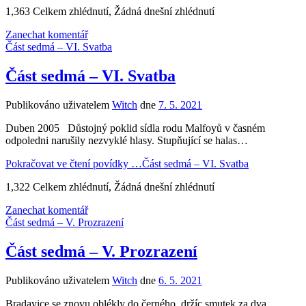
1,363 Celkem zhlédnutí, Žádná dnešní zhlédnutí
Zanechat komentář
Část sedmá – VI. Svatba
Část sedmá – VI. Svatba
Publikováno uživatelem
Witch
dne
7. 5. 2021
Duben 2005 Důstojný poklid sídla rodu Malfoyů v časném
odpoledni narušily nezvyklé hlasy. Stupňující se halas…
Pokračovat ve čtení povídky …
Část sedmá – VI. Svatba
1,322 Celkem zhlédnutí, Žádná dnešní zhlédnutí
Zanechat komentář
Část sedmá – V. Prozrazení
Část sedmá – V. Prozrazení
Publikováno uživatelem
Witch
dne
6. 5. 2021
Bradavice se znovu oblékly do černého, držíc smutek za dva