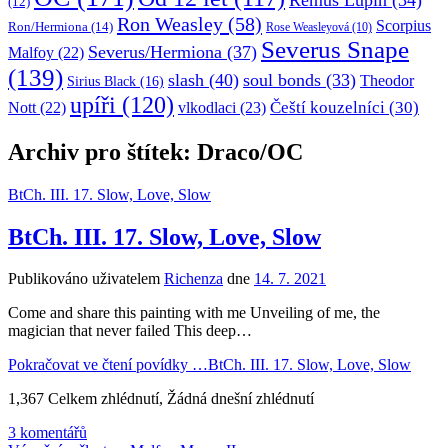
(12)
Ron Weasley
(58)
Scorpius
Ron/Hermiona
(14)
Rose Weasleyová
(10)
Severus Snape
Severus/Hermiona
(37)
Malfoy
(22)
(139)
slash
(40)
soul bonds
(33)
Theodor
Sirius Black
(16)
upíři
(120)
Čeští kouzelníci
(30)
Nott
(22)
vlkodlaci
(23)
Archiv pro štítek: Draco/OC
BtCh. III. 17. Slow, Love, Slow
BtCh. III. 17. Slow, Love, Slow
Publikováno uživatelem
Richenza
dne
14. 7. 2021
Come and share this painting with me Unveiling of me, the
magician that never failed This deep…
Pokračovat ve čtení povídky …
BtCh. III. 17. Slow, Love, Slow
1,367 Celkem zhlédnutí, Žádná dnešní zhlédnutí
3 komentářů