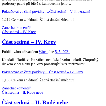
profesory padlé při bitvě s Lamideem a jeho…
Pokračovat ve čtení povídky …
Část sedmá – V. Prozrazení
1,212 Celkem zhlédnutí, Žádná dnešní zhlédnutí
Zanechat komentář
Část sedmá – IV. Krev
Část sedmá – IV. Krev
Publikováno uživatelem
Witch
dne
5. 5. 2021
Kendall několik vteřin vůbec nedokázal vnímat okolí. Zkoprnělý
úlekem viděl a cítil jen krev prosakující skrz rozříznutou…
Pokračovat ve čtení povídky …
Část sedmá – IV. Krev
1,135 Celkem zhlédnutí, Žádná dnešní zhlédnutí
Zanechat komentář
Část sedmá – II. Rudé nebe
Část sedmá – II. Rudé nebe