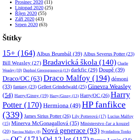
Prosinec 2020
(11)
Listopad 2020
(25)
Říjen 2020
(55)
Září 2020
(43)
Srpen 2020
(63)
Štítky
15+
(164)
Albus Brumbál
(39)
Albus Severus Potter
(23)
Bradavická škola
(140)
Bill Weasley
(27)
Charlie
Doupě
(39)
darkfic
(29)
Daphné Greengrassová
(13)
Weasley
(10)
Draco Malfoy
(194)
Draco/OC
(63)
démoni
Ginevra Weasley
(33)
fantasy
(23)
Gellert Grindelwald
(25)
Harry
(54)
Harry/OC
(26)
Harry/Ginny
(19)
Harry/Ginny
(13)
HP fanfikce
Potter
(170)
Hermiona
(49)
(339)
James Sirius Potter
(26)
Lily Potterová
(17)
Lucius Malfoy
Minerva McGonagallová
(35)
Ministerstvo čar a kouzel
(15)
Nová generace
(93)
(20)
Nymfadora Tonks
Narcissa Malfoy
(8)
OC
(171)
Od 12 let
(117)
Remus Lupin
(34)