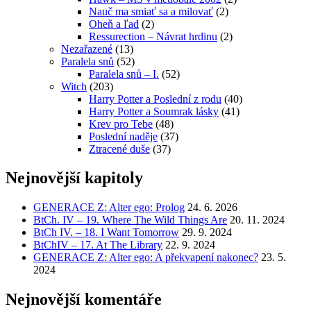
Nauč ma smiať sa a milovať
(2)
Oheň a ľad
(2)
Ressurection – Návrat hrdinu
(2)
Nezařazené
(13)
Paralela snů
(52)
Paralela snů – I.
(52)
Witch
(203)
Harry Potter a Poslední z rodu
(40)
Harry Potter a Soumrak lásky
(41)
Krev pro Tebe
(48)
Poslední naděje
(37)
Ztracené duše
(37)
Nejnovější kapitoly
GENERACE Z: Alter ego: Prolog
24. 6. 2026
BtCh. IV – 19. Where The Wild Things Are
20. 11. 2024
BtCh IV. – 18. I Want Tomorrow
29. 9. 2024
BtChIV – 17. At The Library
22. 9. 2024
GENERACE Z: Alter ego: A překvapení nakonec?
23. 5.
2024
Nejnovější komentáře