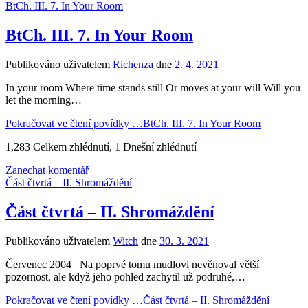
BtCh. III. 7. In Your Room
BtCh. III. 7. In Your Room
Publikováno uživatelem
Richenza
dne
2. 4. 2021
In your room Where time stands still Or moves at your will Will you
let the morning…
Pokračovat ve čtení povídky …
BtCh. III. 7. In Your Room
1,283 Celkem zhlédnutí, 1 Dnešní zhlédnutí
Zanechat komentář
Část čtvrtá – II. Shromáždění
Část čtvrtá – II. Shromáždění
Publikováno uživatelem
Witch
dne
30. 3. 2021
Červenec 2004 Na poprvé tomu mudlovi nevěnoval větší
pozornost, ale když jeho pohled zachytil už podruhé,…
Pokračovat ve čtení povídky …
Část čtvrtá – II. Shromáždění