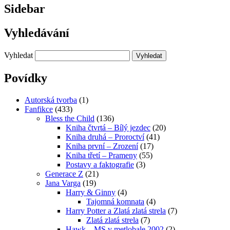
Sidebar
Vyhledávání
Vyhledat
Povídky
Autorská tvorba
(1)
Fanfikce
(433)
Bless the Child
(136)
Kniha čtvrtá – Bílý jezdec
(20)
Kniha druhá – Proroctví
(41)
Kniha první – Zrození
(17)
Kniha třetí – Prameny
(55)
Postavy a faktografie
(3)
Generace Z
(21)
Jana Varga
(19)
Harry & Ginny
(4)
Tajomná komnata
(4)
Harry Potter a Zlatá zlatá strela
(7)
Zlatá zlatá strela
(7)
Hawk – MS v metlobale 2002
(2)