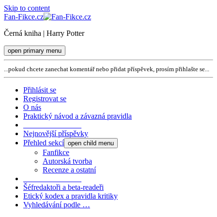
Skip to content
Fan-Fikce.cz
Černá kniha | Harry Potter
open primary menu
...pokud chcete zanechat komentář nebo přidat příspěvek, prosím přihlašte se...
Přihlásit se
Registrovat se
O nás
Praktický návod a závazná pravidla
_______________
Nejnovější příspěvky
Přehled sekcí
open child menu
Fanfikce
Autorská tvorba
Recenze a ostatní
_______________
Šéfredaktoři a beta-readeři
Etický kodex a pravidla kritiky
Vyhledávání podle …