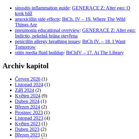
sinusitis inflammation guide
:
GENERACE Z: Alter ego: O
krok blíž
amoxicillin side effects
:
BtCh. IV – 19. Where The Wild
Things Are
pneumonia educational overview
:
GENERACE Z: Alter ego:
Indictio, pekelná brána otevřena
penicillin allergy breathing issues
:
BtCh IV. – 18. I Want
Tomorrow
otitis media fluid buildup
:
BtChIV – 17. At The Library
Archiv kapitol
Červen 2026
(1)
Listopad 2024
(1)
Září 2024
(2)
Květen 2024
(9)
Duben 2024
(1)
Březen 2024
(2)
Prosinec 2023
(1)
Listopad 2023
(4)
Květen 2023
(1)
Duben 2023
(2)
Březen 2023
(1)