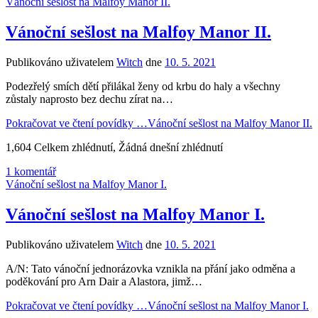
Vánoční sešlost na Malfoy Manor II.
Vánoční sešlost na Malfoy Manor II.
Publikováno uživatelem
Witch
dne
10. 5. 2021
Podezřelý smích dětí přilákal ženy od krbu do haly a všechny
zůstaly naprosto bez dechu zírat na…
Pokračovat ve čtení povídky …
Vánoční sešlost na Malfoy Manor II.
1,604 Celkem zhlédnutí, Žádná dnešní zhlédnutí
1 komentář
Vánoční sešlost na Malfoy Manor I.
Vánoční sešlost na Malfoy Manor I.
Publikováno uživatelem
Witch
dne
10. 5. 2021
A/N: Tato vánoční jednorázovka vznikla na přání jako odměna a
poděkování pro Arn Dair a Alastora, jimž…
Pokračovat ve čtení povídky …
Vánoční sešlost na Malfoy Manor I.