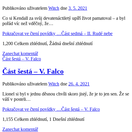
Publikováno uživatelem
Witch
dne
3. 5. 2021
Co si Kendall za svůj devatenáctiletý upíří život pamatoval – a byl
pořád víc než vděčný, že…
Pokračovat ve čtení povídky …
Část sedmá – II. Rudé nebe
1,200 Celkem zhlédnutí, Žádná dnešní zhlédnutí
Zanechat komentář
Část šestá – V. Falco
Část šestá – V. Falco
Publikováno uživatelem
Witch
dne
26. 4. 2021
Lionel si byl v jednu děsnou chvíli skoro jistý, že je to jen sen. Že se
válí v posteli…
Pokračovat ve čtení povídky …
Část šestá – V. Falco
1,155 Celkem zhlédnutí, 1 Dnešní zhlédnutí
Zanechat komentář