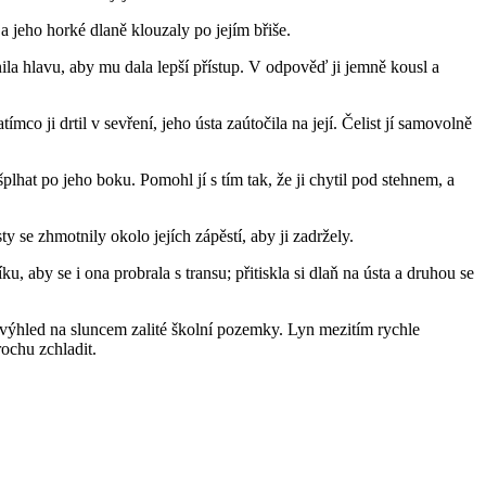
m a jeho horké dlaně klouzaly po jejím břiše.
ila hlavu, aby mu dala lepší přístup. V odpověď ji jemně kousl a
tímco ji drtil v sevření, jeho ústa zaútočila na její. Čelist jí samovolně
šplhat po jeho boku. Pomohl jí s tím tak, že ji chytil pod stehnem, a
sty se zhmotnily okolo jejích zápěstí, aby ji zadržely.
aby se i ona probrala s transu; přitiskla si dlaň na ústa a druhou se
 výhled na sluncem zalité školní pozemky. Lyn mezitím rychle
rochu zchladit.