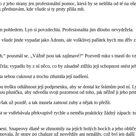
 z jeho strany jen profesionální pomoc, která by se nelišila od té na oš
 představám, kde všude si ty prsty přála mít.
ým pohledem. Lyn si povzdechla. Profesionalita jim dlouho nevydržela.
všude jinde vypadat jako Adonis, ale vošklivej pařátek bych mu dřív z
ých,“ pousmál se. „Vážně jsou tak zajímavé?“ Pozvedl ruku s mastí do vzd
ela; vypadlo by z ní něco, co by zásadně ztížilo její schopnost snést je
la sebou cuknout a trochu ztlumila její nadšení.
ou trošku odtáhnout její podprsenku, aby se dostal ke šrámům pod ní. L
ou písničku, aby odvedla svoji pozornost od toho, jak něžně ji jeho prst
ak už pozdě, a tak musela zatnout zuby a nějak to přežít.
ast se vstřebávala překvapivě rychle a neměla prakticky žádný zápach: 
ni. Snapeovy dlaně se zhmotnily na jejích holých bocích a jeho obličej 
vala, že stopy po chaluze už nesvědily ani nepálily, což byl jen další 