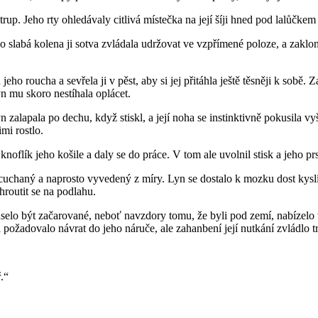
í trup. Jeho rty ohledávaly citlivá místečka na její šíji hned pod lalůčke
 slabá kolena ji sotva zvládala udržovat ve vzpřímené poloze, a zaklon
eho roucha a sevřela ji v pěst, aby si jej přitáhla ještě těsněji k sobě. Za
yn mu skoro nestíhala oplácet.
n zalapala po dechu, když stiskl, a její noha se instinktivně pokusila vy
mi rostlo.
í knoflík jeho košile a daly se do práce. V tom ale uvolnil stisk a jeho pr
chaný a naprosto vyvedený z míry. Lyn se dostalo k mozku dost kyslíku, 
hroutit se na podlahu.
Muselo být začarované, neboť navzdory tomu, že byli pod zemí, nabízelo
 a požadovalo návrat do jeho náruče, ale zahanbení její nutkání zvládlo t
.“