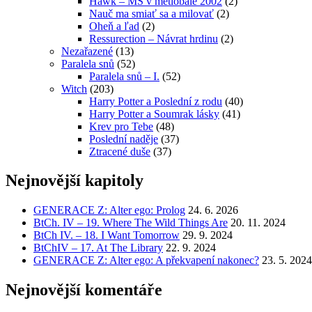
Hawk – MS v metlobale 2002
(2)
Nauč ma smiať sa a milovať
(2)
Oheň a ľad
(2)
Ressurection – Návrat hrdinu
(2)
Nezařazené
(13)
Paralela snů
(52)
Paralela snů – I.
(52)
Witch
(203)
Harry Potter a Poslední z rodu
(40)
Harry Potter a Soumrak lásky
(41)
Krev pro Tebe
(48)
Poslední naděje
(37)
Ztracené duše
(37)
Nejnovější kapitoly
GENERACE Z: Alter ego: Prolog
24. 6. 2026
BtCh. IV – 19. Where The Wild Things Are
20. 11. 2024
BtCh IV. – 18. I Want Tomorrow
29. 9. 2024
BtChIV – 17. At The Library
22. 9. 2024
GENERACE Z: Alter ego: A překvapení nakonec?
23. 5. 2024
Nejnovější komentáře