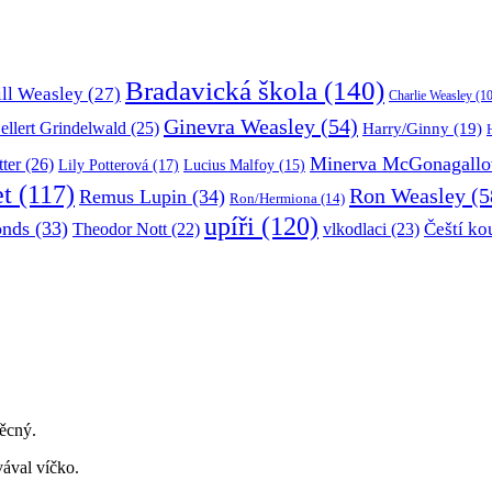
Bradavická škola
(140)
ill Weasley
(27)
Charlie Weasley
(10
Ginevra Weasley
(54)
ellert Grindelwald
(25)
Harry/Ginny
(19)
Minerva McGonagallo
tter
(26)
Lily Potterová
(17)
Lucius Malfoy
(15)
et
(117)
Ron Weasley
(5
Remus Lupin
(34)
Ron/Hermiona
(14)
upíři
(120)
onds
(33)
Čeští ko
Theodor Nott
(22)
vlkodlaci
(23)
věcný.
vával víčko.