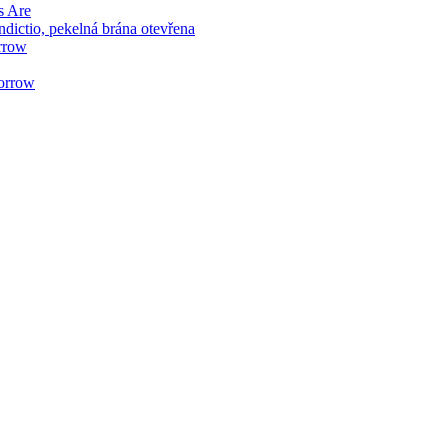
s Are
ictio, pekelná brána otevřena
rrow
orrow