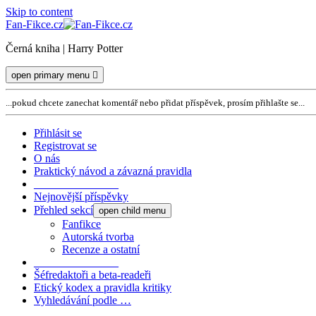
Skip to content
Fan-Fikce.cz
Černá kniha | Harry Potter
open primary menu
...pokud chcete zanechat komentář nebo přidat příspěvek, prosím přihlašte se...
Přihlásit se
Registrovat se
O nás
Praktický návod a závazná pravidla
_______________
Nejnovější příspěvky
Přehled sekcí
open child menu
Fanfikce
Autorská tvorba
Recenze a ostatní
_______________
Šéfredaktoři a beta-readeři
Etický kodex a pravidla kritiky
Vyhledávání podle …