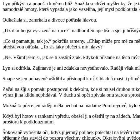
Lyn přikývla a popošla k němu blíž. Snažila se držet myšlenky, že je to
namodralé hmoty, která vypadala jako vazelína, její mysl podklouzla k
Odkašlala si, zamrkala a divoce potřásla hlavou.
„Už dlouho jsi vysazená na ruce?“ nadhodil Snape tiše a sjel ji hříšn
„Co si pamatuju, tak jo,“ pokrčila rameny. „Chlap může pro mě za mě 
představou otřásla. „To sis taky přečet z mý hlavy?“
„Ne. Všiml jsem si, jak se ti zastírá zrak, kdykoli přistane na těch m
Lyn si odfrkla. Zajímavé je ani zdaleka nevystihovalo. Raději však mlč
Snape se jen pobaveně ušklíbl a přistoupil k ní. Chladná mast ji přimě
Začal na šíji a pomalu postupoval k dekoltu, kde si musel druhou ruk
výraz jí na klidu nepřidával. V duchu si opět zpívala onu starou sprost
Možná to přece jen raději měla nechat na madame Pomfreyové; bylo vš
Když byl hotov s rankami vpředu, obešel ji a ošetřil ty na zádech. M
prostoru k podklouznutím.
Šokovaně vytřeštila oči, když ji jemný polibek polechtal na levém rame
příjemný třas stavící do pozoru všechny chloupky. Okrajově si uvědomo