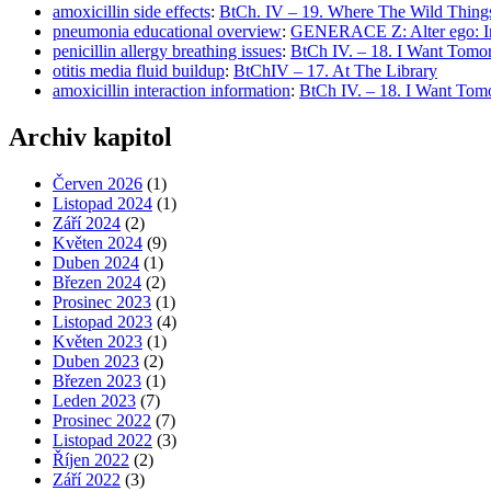
amoxicillin side effects
:
BtCh. IV – 19. Where The Wild Thing
pneumonia educational overview
:
GENERACE Z: Alter ego: Ind
penicillin allergy breathing issues
:
BtCh IV. – 18. I Want Tomo
otitis media fluid buildup
:
BtChIV – 17. At The Library
amoxicillin interaction information
:
BtCh IV. – 18. I Want Tom
Archiv kapitol
Červen 2026
(1)
Listopad 2024
(1)
Září 2024
(2)
Květen 2024
(9)
Duben 2024
(1)
Březen 2024
(2)
Prosinec 2023
(1)
Listopad 2023
(4)
Květen 2023
(1)
Duben 2023
(2)
Březen 2023
(1)
Leden 2023
(7)
Prosinec 2022
(7)
Listopad 2022
(3)
Říjen 2022
(2)
Září 2022
(3)