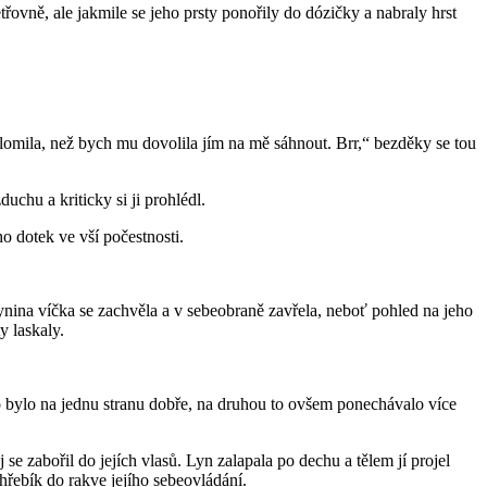
etřovně, ale jakmile se jeho prsty ponořily do dózičky a nabraly hrst
lomila, než bych mu dovolila jím na mě sáhnout. Brr,“ bezděky se tou
uchu a kriticky si ji prohlédl.
ho dotek ve vší počestnosti.
ynina víčka se zachvěla a v sebeobraně zavřela, neboť pohled na jeho
y laskaly.
to bylo na jednu stranu dobře, na druhou to ovšem ponechávalo více
se zabořil do jejích vlasů. Lyn zalapala po dechu a tělem jí projel
hřebík do rakve jejího sebeovládání.