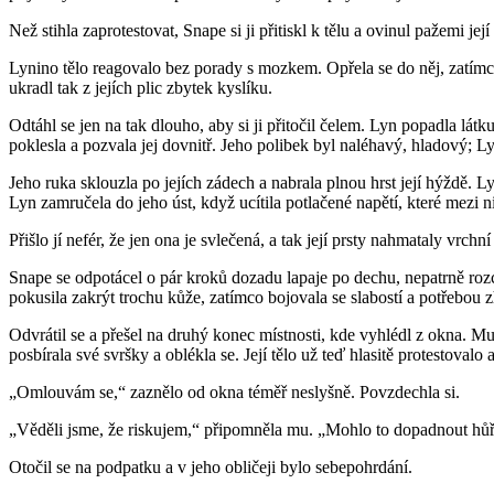
Než stihla zaprotestovat, Snape si ji přitiskl k tělu a ovinul pažemi jej
Lynino tělo reagovalo bez porady s mozkem. Opřela se do něj, zatímco
ukradl tak z jejích plic zbytek kyslíku.
Odtáhl se jen na tak dlouho, aby si ji přitočil čelem. Lyn popadla látku j
poklesla a pozvala jej dovnitř. Jeho polibek byl naléhavý, hladový; L
Jeho ruka sklouzla po jejích zádech a nabrala plnou hrst její hýždě. Ly
Lyn zamručela do jeho úst, když ucítila potlačené napětí, které mezi ni
Přišlo jí nefér, že jen ona je svlečená, a tak její prsty nahmataly vrchn
Snape se odpotácel o pár kroků dozadu lapaje po dechu, nepatrně rozcu
pokusila zakrýt trochu kůže, zatímco bojovala se slabostí a potřebou z
Odvrátil se a přešel na druhý konec místnosti, kde vyhlédl z okna. 
posbírala své svršky a oblékla se. Její tělo už teď hlasitě protestovalo
„Omlouvám se,“ zaznělo od okna téměř neslyšně. Povzdechla si.
„Věděli jsme, že riskujem,“ připomněla mu. „Mohlo to dopadnout hůř
Otočil se na podpatku a v jeho obličeji bylo sebepohrdání.