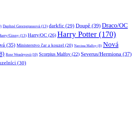
Draco/OC
Doupě
(39)
darkfic
(29)
Daphné Greengrassová
(13)
)
Harry Potter
(170)
Harry/OC
(26)
Harry/Ginny
(13)
Nová
vá
(35)
Ministerstvo čar a kouzel
(20)
Narcissa Malfoy
(8)
8)
Severus/Hermiona
(37)
Scorpius Malfoy
(22)
Rose Weasleyová
(10)
uzelníci
(30)