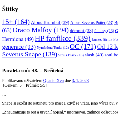
Štítky
15+
(164)
Albus Brumbál
(39)
B
Albus Severus Potter
(23)
Draco Malfoy
(194)
(63)
démoni
(33)
fantasy
(23)
G
HP fanfikce
(339)
Hermiona
(49)
James Sirius Po
OC
(171)
Od 12 l
generace
(93)
Nymfadora Tonks
(12)
Severus Snape
(139)
slash
(40)
soul b
Sirius Black
(16)
Paralela snů: 48. – Nečitelná
Publikováno uživatelem
QuarianXen
dne
3. 1. 2023
[Celkem: 5 Průměr: 5/5]
…
Snape si skočil do kabinetu pro mast a když se vrátil, jeho výraz byl 
„Zneutralizuje to jed a urychlí hojení,“ informoval, zatímco odšroubo