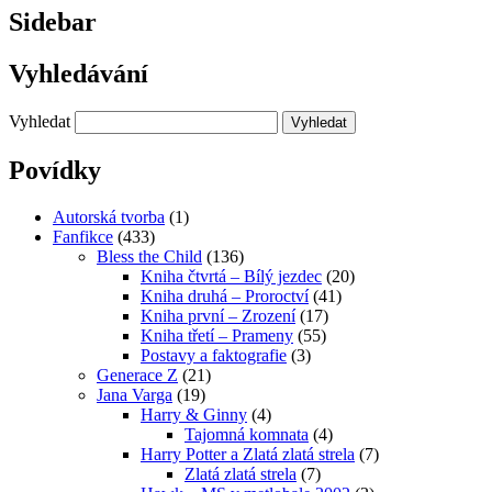
Sidebar
Vyhledávání
Vyhledat
Povídky
Autorská tvorba
(1)
Fanfikce
(433)
Bless the Child
(136)
Kniha čtvrtá – Bílý jezdec
(20)
Kniha druhá – Proroctví
(41)
Kniha první – Zrození
(17)
Kniha třetí – Prameny
(55)
Postavy a faktografie
(3)
Generace Z
(21)
Jana Varga
(19)
Harry & Ginny
(4)
Tajomná komnata
(4)
Harry Potter a Zlatá zlatá strela
(7)
Zlatá zlatá strela
(7)