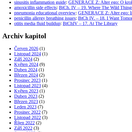
sinusitis inflammation guide
:
GENERACE Z: Alter ego: O krok
amoxicillin side effects
:
BtCh. IV – 19. Where The Wild Thing
pneumonia educational overview
:
GENERACE Z: Alter ego: Ind
penicillin allergy breathing issues
:
BtCh IV. – 18. I Want Tomo
otitis media fluid buildup
:
BtChIV – 17. At The Library
Archiv kapitol
Červen 2026
(1)
Listopad 2024
(1)
Září 2024
(2)
Květen 2024
(9)
Duben 2024
(1)
Březen 2024
(2)
Prosinec 2023
(1)
Listopad 2023
(4)
Květen 2023
(1)
Duben 2023
(2)
Březen 2023
(1)
Leden 2023
(7)
Prosinec 2022
(7)
Listopad 2022
(3)
Říjen 2022
(2)
Září 2022
(3)