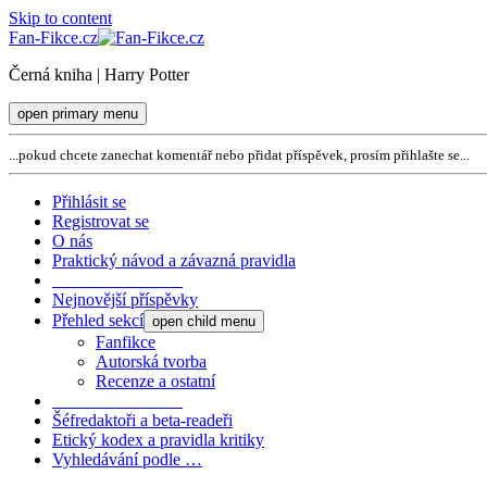
Skip to content
Fan-Fikce.cz
Černá kniha | Harry Potter
open primary menu
...pokud chcete zanechat komentář nebo přidat příspěvek, prosím přihlašte se...
Přihlásit se
Registrovat se
O nás
Praktický návod a závazná pravidla
_______________
Nejnovější příspěvky
Přehled sekcí
open child menu
Fanfikce
Autorská tvorba
Recenze a ostatní
_______________
Šéfredaktoři a beta-readeři
Etický kodex a pravidla kritiky
Vyhledávání podle …