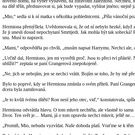
nového domu, na výběr vybavení, na zdravotní záležitosti. Nechtěli, 
na dítě těšit, představovat si, jak bude vypadat, vybírat jméno; stejně 
„Mio,“ sedla si k ní matka s několika pohlednicemi. „Píšu vánoční pozd
Hermiona přemýšlela. Uvědomovala si, že od ní nebylo hezké, když zmiz
že ji unesli dosud nepochytaní Smrtijedi. Jak mohla být tak sobecká! 
snu. Musí to napravit.
„Mami,“ odpověděla po chvíli, „musím napsat Harrymu. Nechci ale, ab
„Určitě dal, Hermiono, jen mi vysvětli proč. Jsou to přeci tví přátelé. 
ublížit?“ zeptala se paní Grangerová znepokojeně.
„Ne, jich se nebojím, jen se nechci vrátit. Bojím se toho, že by mě
Bylo to poprvé, kdy se Hermiona zmínila o svém příteli. Paní Grang
dcera byla zamilovaná.
„Je to kvůli tvému dítěti? Ron není jeho otec, viď,“ konstatovala, spíše
Hermiona odvrátila hlavu. O tom mluvit nechtěla, ale vlastně to sama
život. Ten svět je… Mami, já o tom opravdu nechci mluvit, ještě ne…
„Promiň, Mio, nebudu vyzvídat. Naše dohoda platí. Vraťme se k těm p