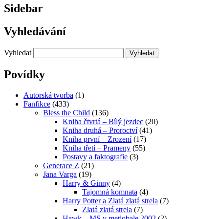
Sidebar
Vyhledávání
Vyhledat
Povídky
Autorská tvorba
(1)
Fanfikce
(433)
Bless the Child
(136)
Kniha čtvrtá – Bílý jezdec
(20)
Kniha druhá – Proroctví
(41)
Kniha první – Zrození
(17)
Kniha třetí – Prameny
(55)
Postavy a faktografie
(3)
Generace Z
(21)
Jana Varga
(19)
Harry & Ginny
(4)
Tajomná komnata
(4)
Harry Potter a Zlatá zlatá strela
(7)
Zlatá zlatá strela
(7)
Hawk – MS v metlobale 2002
(2)