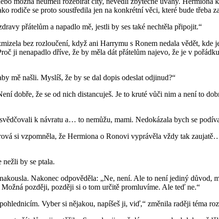
nebo možná neuměli rozebírat city, nevedli zbytečné úvahy. Hermiona k
jako rodiče se proto soustředila jen na konkrétní věci, které bude třeba za
ravy přátelům a napadlo mě, jestli by ses také nechtěla připojit.“
ela bez rozloučení, když ani Harrymu s Ronem nedala vědět, kde je. Určit
Proč ji nenapadlo dříve, že by měla dát přátelům najevo, že je v pořádk
y mě našli. Myslíš, že by se dal dopis odeslat odjinud?“
Není dobře, že se od nich distancuješ. Je to kruté vůči nim a není to dob
 přesvědčovali k návratu a… to nemůžu, mami. Nedokázala bych se podíva
erová si vzpomněla, že Hermiona o Ronovi vyprávěla vždy tak zaujatě
 nežli by se ptala.
 nakousla. Nakonec odpověděla: „Ne, není. Ale to není jediný důvod, m
 Možná později, později si o tom určitě promluvíme. Ale teď ne.“
ohlednicím. Vyber si nějakou, napíšeš ji, viď,“ změnila raději téma r