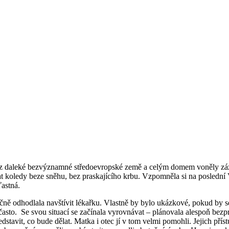
z daleké bezvýznamné středoevropské země a celým domem voněly zázvo
hat koledy beze sněhu, bez praskajícího krbu. Vzpomněla si na posledn
ťastná.
ečně odhodlala navštívit lékařku. Vlastně by bylo ukázkové, pokud by s
asto. Se svou situací se začínala vyrovnávat – plánovala alespoň bezpros
edstavit, co bude dělat. Matka i otec jí v tom velmi pomohli. Jejich pří