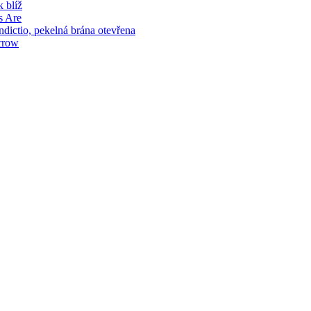
 blíž
s Are
ictio, pekelná brána otevřena
rrow