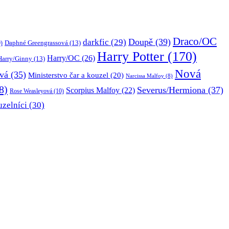
Draco/OC
Doupě
(39)
darkfic
(29)
Daphné Greengrassová
(13)
)
Harry Potter
(170)
Harry/OC
(26)
Harry/Ginny
(13)
Nová
vá
(35)
Ministerstvo čar a kouzel
(20)
Narcissa Malfoy
(8)
8)
Severus/Hermiona
(37)
Scorpius Malfoy
(22)
Rose Weasleyová
(10)
uzelníci
(30)