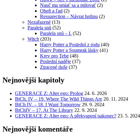
Nauč ma smiať sa a milovať
(2)
Oheň a ľad
(2)
Ressurection – Návrat hrdinu
(2)
Nezařazené
(13)
Paralela snů
(52)
Paralela snů – I.
(52)
Witch
(203)
Harry Potter a Poslední z rodu
(40)
Harry Potter a Soumrak lásky
(41)
Krev pro Tebe
(48)
Poslední naděje
(37)
Ztracené duše
(37)
Nejnovější kapitoly
GENERACE Z: Alter ego: Prolog
24. 6. 2026
BtCh. IV – 19. Where The Wild Things Are
20. 11. 2024
BtCh IV. – 18. I Want Tomorrow
29. 9. 2024
BtChIV – 17. At The Library
22. 9. 2024
GENERACE Z: Alter ego: A překvapení nakonec?
23. 5. 2024
Nejnovější komentáře