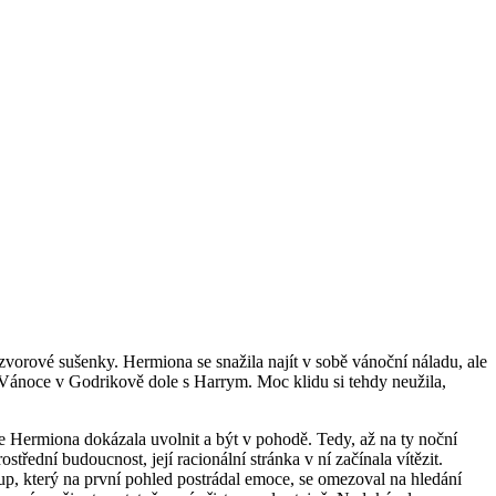
rové sušenky. Hermiona se snažila najít v sobě vánoční náladu, ale
í Vánoce v Godrikově dole s Harrym. Moc klidu si tehdy neužila,
e Hermiona dokázala uvolnit a být v pohodě. Tedy, až na ty noční
třední budoucnost, její racionální stránka v ní začínala vítězit.
stup, který na první pohled postrádal emoce, se omezoval na hledání