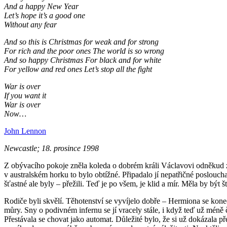
And a happy New Year
Let’s hope it’s a good one
Without any fear
And so this is Christmas for weak and for strong
For rich and the poor ones The world is so wrong
And so happy Christmas For black and for white
For yellow and red ones Let’s stop all the fight
War is over
If you want it
War is over
Now…
John Lennon
Newcastle; 18. prosince 1998
Z obývacího pokoje zněla koleda o dobrém králi Václavovi odněkud 
v australském horku to bylo obtížné. Připadalo jí nepatřičné poslouc
šťastné ale byly – přežili. Teď je po všem, je klid a mír. Měla by být š
Rodiče byli skvělí. Těhotenství se vyvíjelo dobře – Hermiona se kon
můry. Sny o podivném infernu se jí vracely stále, i když teď už méně č
Přestávala se chovat jako automat. Důležité bylo, že si už dokázala př