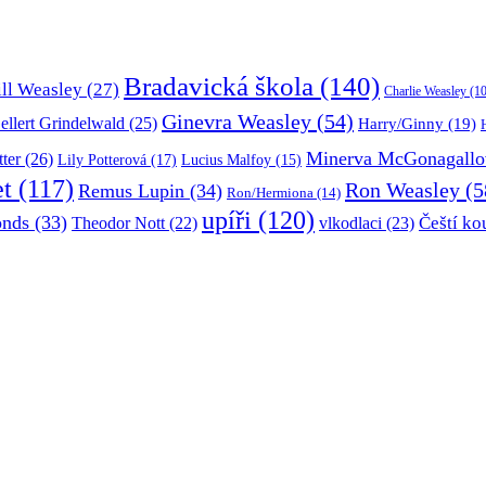
Bradavická škola
(140)
ill Weasley
(27)
Charlie Weasley
(10
Ginevra Weasley
(54)
ellert Grindelwald
(25)
Harry/Ginny
(19)
Minerva McGonagallo
tter
(26)
Lily Potterová
(17)
Lucius Malfoy
(15)
et
(117)
Ron Weasley
(5
Remus Lupin
(34)
Ron/Hermiona
(14)
upíři
(120)
onds
(33)
Čeští ko
Theodor Nott
(22)
vlkodlaci
(23)