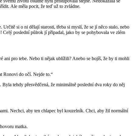
e svému životu ostatně nyní přistupovala stejně. Nedokázala se
řídit. Ale měla pocit, že teď už to zvládne.
ě si o ni dělají starosti, třeba si myslí, že se jí něco stalo, nebo
u! Celý poslední půlrok jí připadal, jako by se pohybovala ve zlém
ré ani pro tebe. Nebo ti nějak ublížili? Anebo se bojíš, že by ti mohli
t Ronovi do očí. Nejde to.“
… Byla tehdy přesvědčená, že minimálně poslední dva roky do něj
ami. Nechci, aby ten chlapec byl kouzelník. Chci, aby žil normální
ozhovoru matka.