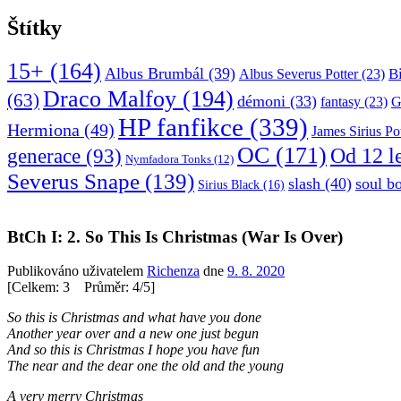
Štítky
15+
(164)
Albus Brumbál
(39)
B
Albus Severus Potter
(23)
Draco Malfoy
(194)
(63)
démoni
(33)
fantasy
(23)
G
HP fanfikce
(339)
Hermiona
(49)
James Sirius Po
OC
(171)
Od 12 l
generace
(93)
Nymfadora Tonks
(12)
Severus Snape
(139)
slash
(40)
soul b
Sirius Black
(16)
BtCh I: 2. So This Is Christmas (War Is Over)
Publikováno uživatelem
Richenza
dne
9. 8. 2020
[Celkem: 3 Průměr: 4/5]
So this is Christmas and what have you done
Another year over and a new one just begun
And so this is Christmas I hope you have fun
The near and the dear one the old and the young
A very merry Christmas